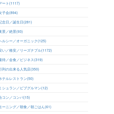
デート(1117)
女子会(894)
記念日／誕生日(281)
夜景／絶景(93)
ヘルシー／オーガニック(125)
安い／格安／リーズナブル(1172)
接待／会食／ビジネス(319)
行列の出来る人気店(350)
ホテルレストラン(50)
ミシュラン／ビブグルマン(12)
合コン／コンパ(15)
モーニング／朝食／朝ごはん(61)