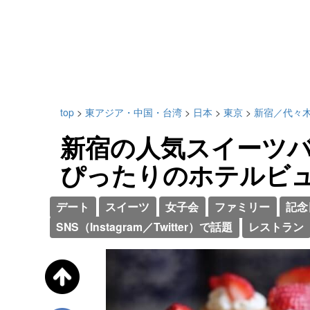
top
>
東アジア・中国・台湾
>
日本
>
東京
>
新宿／代々
新宿の人気スイーツバ
ぴったりのホテルビ
デート
スイーツ
女子会
ファミリー
記念
SNS（Instagram／Twitter）で話題
レストラン