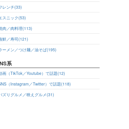
フレンチ(33)
エスニック(53)
焼肉／肉料理(113)
海鮮／寿司(121)
ラーメン／つけ麺／油そば(195)
NS系
動画（TikTok／Youtube）で話題(12)
SNS（Instagram／Twitter）で話題(118)
バズりグルメ／映えグルメ(31)