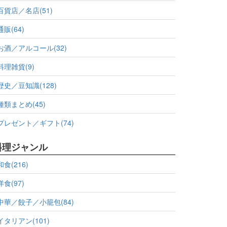
百貨店／名店(51)
通販(64)
お酒／アルコール(32)
料理雑貨(9)
歴史／豆知識(128)
種類まとめ(45)
プレゼント／ギフト(74)
料理ジャンル
和食(216)
洋食(97)
中華／餃子／小籠包(84)
イタリアン(101)