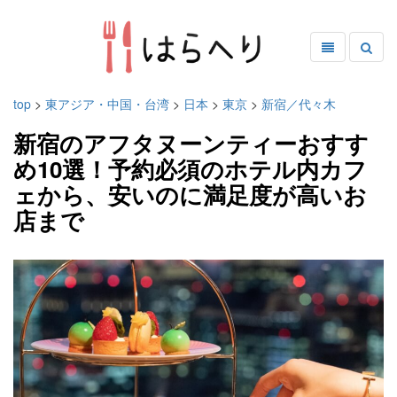
top
>
東アジア・中国・台湾
>
日本
>
東京
>
新宿／代々木
新宿のアフタヌーンティーおすす
め10選！予約必須のホテル内カフ
ェから、安いのに満足度が高いお
店まで