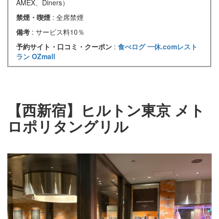
AMEX、Diners）
禁煙・喫煙
: 全席禁煙
備考
: サービス料10％
予約サイト・口コミ・クーポン
:
食べログ
一休.comレスト
ラン
OZmall
【西新宿】ヒルトン東京 メト
ロポリタングリル