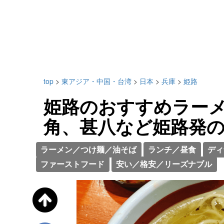
top
>
東アジア・中国・台湾
>
日本
>
兵庫
>
姫路
姫路のおすすめラーメ
角、甚八など姫路発
ラーメン／つけ麺／油そば
ランチ／昼食
ディ
ファーストフード
安い／格安／リーズナブル