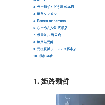
3. ラー麺ずんどう屋 総本店
4. 姫路タンメン
5. Ramen masamasa
6. らーめん八角 広畑店
7. 麺屋甚八 野里店
8. 姫路塩元帥
9. 元祖長浜ラーメン金豚本店
10. 麺家 本倉
1. 姫路麺哲