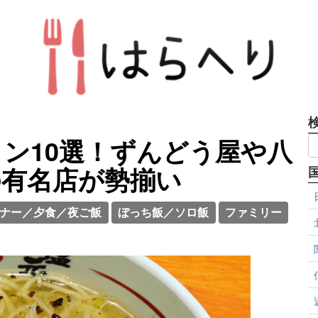
ン10選！ずんどう屋や八
の有名店が勢揃い
ナー／夕食／夜ご飯
ぼっち飯／ソロ飯
ファミリー