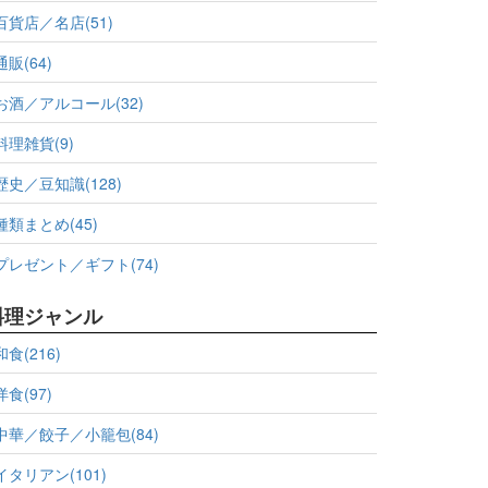
百貨店／名店(51)
通販(64)
お酒／アルコール(32)
料理雑貨(9)
歴史／豆知識(128)
種類まとめ(45)
プレゼント／ギフト(74)
料理ジャンル
和食(216)
洋食(97)
中華／餃子／小籠包(84)
イタリアン(101)