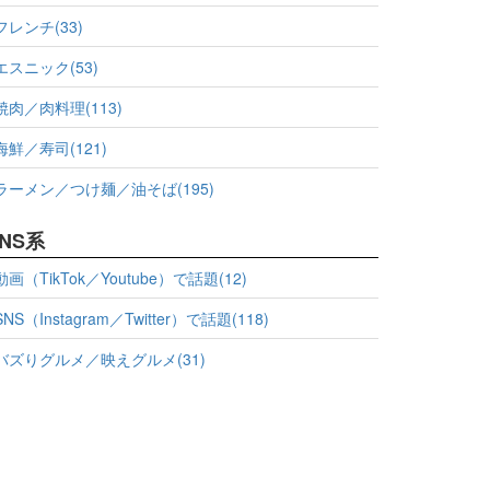
フレンチ(33)
エスニック(53)
焼肉／肉料理(113)
海鮮／寿司(121)
ラーメン／つけ麺／油そば(195)
NS系
動画（TikTok／Youtube）で話題(12)
SNS（Instagram／Twitter）で話題(118)
バズりグルメ／映えグルメ(31)