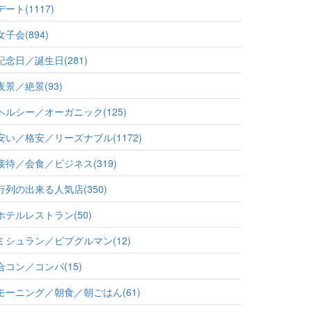
デート(1117)
女子会(894)
記念日／誕生日(281)
夜景／絶景(93)
ヘルシー／オーガニック(125)
安い／格安／リーズナブル(1172)
接待／会食／ビジネス(319)
行列の出来る人気店(350)
ホテルレストラン(50)
ミシュラン／ビブグルマン(12)
合コン／コンパ(15)
モーニング／朝食／朝ごはん(61)