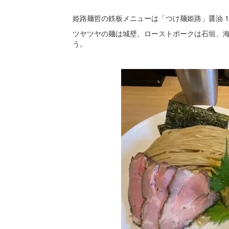
姫路麺哲の鉄板メニューは「つけ麺姫路」醤油 1,10
ツヤツヤの麺は城壁、ローストポークは石垣、
う。