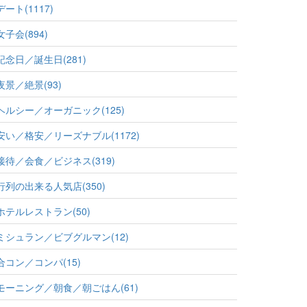
デート(1117)
女子会(894)
記念日／誕生日(281)
夜景／絶景(93)
ヘルシー／オーガニック(125)
安い／格安／リーズナブル(1172)
接待／会食／ビジネス(319)
行列の出来る人気店(350)
ホテルレストラン(50)
ミシュラン／ビブグルマン(12)
合コン／コンパ(15)
モーニング／朝食／朝ごはん(61)