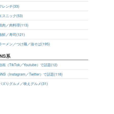
フレンチ(33)
エスニック(53)
焼肉／肉料理(113)
海鮮／寿司(121)
ラーメン／つけ麺／油そば(195)
NS系
動画（TikTok／Youtube）で話題(12)
SNS（Instagram／Twitter）で話題(118)
バズりグルメ／映えグルメ(31)