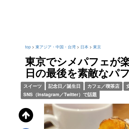
top
>
東アジア・中国・台湾
>
日本
>
東京
東京でシメパフェが楽
日の最後を素敵なパ
スイーツ
記念日／誕生日
カフェ／喫茶店
SNS（Instagram／Twitter）で話題