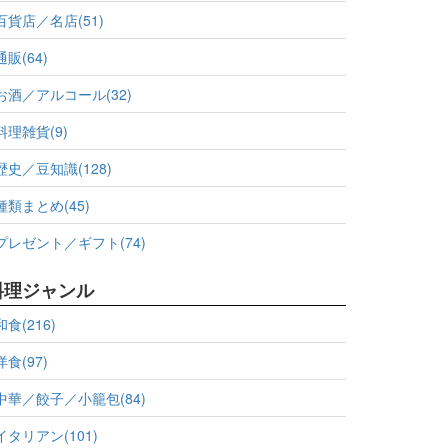
百貨店／名店(51)
通販(64)
お酒／アルコール(32)
料理雑貨(9)
歴史／豆知識(128)
種類まとめ(45)
プレゼント／ギフト(74)
料理ジャンル
和食(216)
洋食(97)
中華／餃子／小籠包(84)
イタリアン(101)