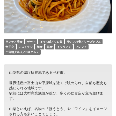
ランチ／昼食
デート
ぼっち飯／ソロ飯
安い／格安／リーズナブル
女子会
レストラン
和食
洋食
イタリアン
フレンチ
ご当地グルメ／B級グルメ
山梨県の県庁所在地である甲府市。
世界遺産の富士山や甲府城を近くで眺められ、自然も歴史も
感じられる地域です。
駅前には大型商業施設が並び、多くの飲食店が立ち並びま
す。
山梨といえば、名物の「ほうとう」や「ワイン」をイメージ
される方も多いことでしょう。