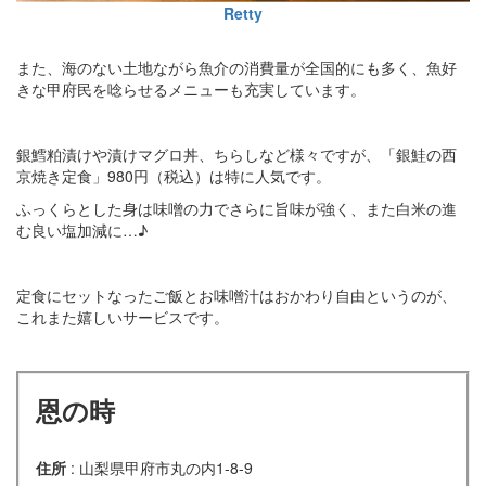
Retty
また、海のない土地ながら魚介の消費量が全国的にも多く、魚好
きな甲府民を唸らせるメニューも充実しています。
銀鱈粕漬けや漬けマグロ丼、ちらしなど様々ですが、「銀鮭の西
京焼き定食」980円（税込）は特に人気です。
ふっくらとした身は味噌の力でさらに旨味が強く、また白米の進
む良い塩加減に…♪
定食にセットなったご飯とお味噌汁はおかわり自由というのが、
これまた嬉しいサービスです。
恩の時
住所
: 山梨県甲府市丸の内1-8-9