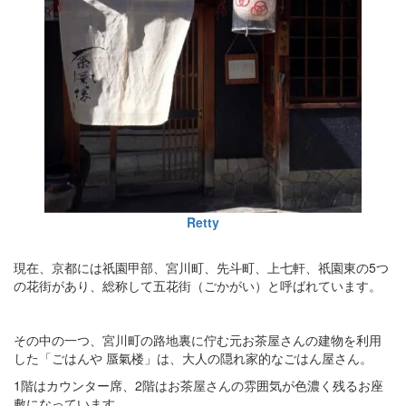
Retty
現在、京都には祇󠄀園甲部、宮川町、先斗町、上七軒、祇󠄀園東の5つ
の花街があり、総称して五花街（ごかがい）と呼ばれています。
その中の一つ、宮川町の路地裏に佇む元お茶屋さんの建物を利用
した「ごはんや 蜃氣楼」は、大人の隠れ家的なごはん屋さん。
1階はカウンター席、2階はお茶屋さんの雰囲気が色濃く残るお座
敷になっています。