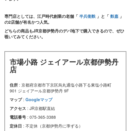
専門店としては、江戸時代創業の老舗「
半兵衛麩
」と「
麩嘉
」
の2店舗が有名かつ人気。
どちらの商品もJR京都伊勢丹のデパ地下で購入できるので、ぜひ
覗いてみてください。
市場小路 ジェイアール京都伊勢丹
店
住所
: 京都府京都市下京区烏丸通塩小路下る東塩小路町
901 ジェイアール京都伊勢丹 9F
マップ
:
Googleマップ
アクセス
: JR京都駅直結
電話番号
: 075-365-3388
定休日
: 不定休（京都伊勢丹に準ずる）