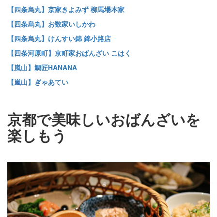
【四条烏丸】京家きよみず 柳馬場本家
【四条烏丸】お数家いしかわ
【四条烏丸】けんすい錦 錦小路店
【四条河原町】京町家おばんざい こはく
【嵐山】鯛匠HANANA
【嵐山】ぎゃあてい
京都で美味しいおばんざいを
楽しもう