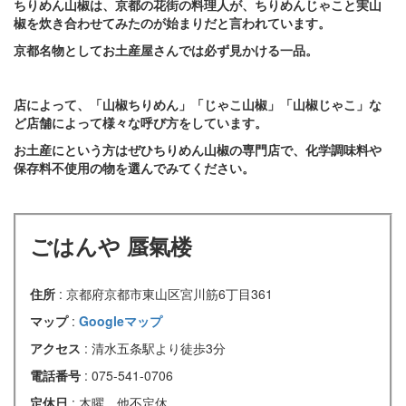
ちりめん山椒は、京都の花街の料理人が、ちりめんじゃこと実山
椒を炊き合わせてみたのが始まりだと言われています。
京都名物としてお土産屋さんでは必ず見かける一品。
店によって、「山椒ちりめん」「じゃこ山椒」「山椒じゃこ」な
ど店舗によって様々な呼び方をしています。
お土産にという方はぜひちりめん山椒の専門店で、化学調味料や
保存料不使用の物を選んでみてください。
ごはんや 蜃氣楼
住所
: 京都府京都市東山区宮川筋6丁目361
マップ
:
Googleマップ
アクセス
: 清水五条駅より徒歩3分
電話番号
: 075-541-0706
定休日
: 木曜、他不定休