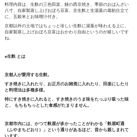
料理内容は、生麩の三色田楽、鰆の西京焼き、季節のおばんざい
八寸、自家製蒸し上げおぼろ豆富、京生麩と生湯葉の葛餡仕立て
に、五穀米とお味噌汁付き。
京都以外の土地ではちょっと珍しい生麩に湯葉が味わえる上に、
自家製蒸し上げおぼろ豆富はおかわり自由というのが嬉しいです
ね。
※生麩
とは
京都人が愛用する生麩。
すき焼きに入れたり、お正月のお雑煮に入れたり、田楽にしたり
と料理法は多種多様。
特にすき焼きに入れると、すき焼きのうま味をたっぷり吸った味
と、
もちもちっとした食感がたまりません。
京都市内には、かつて麩屋が多かったことがわかる「麩屋町通
（ふやまちどおり）」という通りがあるほど、昔から親しまれて
います。