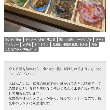
ランチ／昼食
ディナー／夕食／夜ご飯
安い／格安／リーズナブル
デート
ファミリー
女子会
レストラン
居酒屋／個室居酒屋／飲み会
和食
ご当地グルメ／B級グルメ
今や京都を訪れたら、食べたい物に挙げられるようになった
「おばんざい」。
おばんざいは、京都の家庭で受け継がれてきたお惣菜で、旬
の野菜など、食材を無駄なく使い切るよう工夫された料理と
して知られています。
京野菜を使ったメニューが多く、軽くてヘルシーなので、観
光中のランチにも最適です。