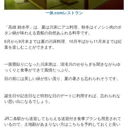
一休.comレストラン
「高雄 錦水亭」は、夏は川床にアユ料理、秋冬はイノシシ肉のボ
タン鍋が味わえる貴船の自然あふれる料亭です。
6月から9月末までは夏の川床料理、10月半ばから11月末までは紅
葉を楽しむことができます。
一面畳貼りになった川床席は、清滝川のせせらぎを聞きながらゆ
っくりと食事ができて風情たっぷり。
目の前には美しい緑が生い茂り、夏の暑さも忘れられそうです。
誕生日や記念日など特別な日のデートに利用すれば、忘れられな
い思い出になるでしょう。
JR二条駅から送迎してもらえる送迎付き食事プランも用意されて
いるので、土地勘があまりない方はこちらを予約しておくと良い