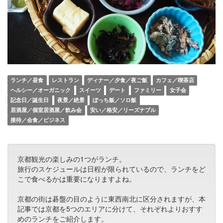
ランチ／昼食
レストラン
ディナー／夕食／夜ご飯
カフェ／喫茶店
ヘルシー／オーガニック
スイーツ
デート
ファミリー
女子会
記念日／誕生日
夜景／絶景
ぼっち飯／ソロ飯
居酒屋／個室居酒屋／飲み会
安い／格安／リーズナブル
接待／会食／ビジネス
京都観光の楽しみの1つがランチ。
旅行のスケジュールは日程が限られているので、ランチをど
こで食べるかは重要になりますよね。
京都の街は碁盤の目のように東西南北に区分されますが、本
記事では京都を5つのエリアに分けて、それぞれよりおすす
めのランチをご紹介します。