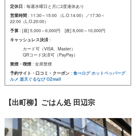
定休日
: 毎週水曜日と月に2度連休あり
営業時間
: 11:30～15:00 （L.O.14:00）／17:30～
22:00（L.O.20:00）
予算
: [昼] 5,000～6,000円 [夜] 8,000～10,000円
キャッシュレス決済
:
カード可（VISA、Master）
QRコード決済可（PayPay）
禁煙・喫煙
: 全席禁煙
予約サイト・口コミ・クーポン
:
食べログ
ホットペッパーグ
ルメ
楽天ぐるなび
OZmall
【出町柳】ごはん処 田辺宗