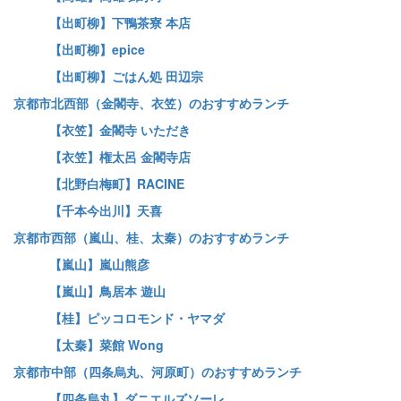
【出町柳】下鴨茶寮 本店
【出町柳】epice
【出町柳】ごはん処 田辺宗
京都市北西部（金閣寺、衣笠）のおすすめランチ
【衣笠】金閣寺 いただき
【衣笠】権太呂 金閣寺店
【北野白梅町】RACINE
【千本今出川】天喜
京都市西部（嵐山、桂、太秦）のおすすめランチ
【嵐山】嵐山熊彦
【嵐山】鳥居本 遊山
【桂】ピッコロモンド・ヤマダ
【太秦】菜館 Wong
京都市中部（四条烏丸、河原町）のおすすめランチ
【四条烏丸】ダニエルズソーレ