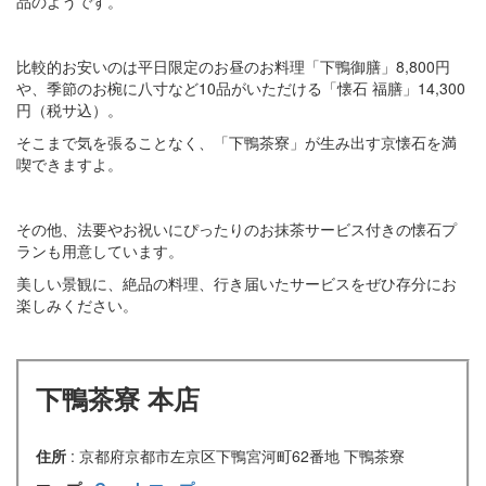
品のようです。
比較的お安いのは平日限定のお昼のお料理「下鴨御膳」8,800円
や、季節のお椀に八寸など10品がいただける「懐石 福膳」14,300
円（税サ込）。
そこまで気を張ることなく、「下鴨茶寮」が生み出す京懐石を満
喫できますよ。
その他、法要やお祝いにぴったりのお抹茶サービス付きの懐石プ
ランも用意しています。
美しい景観に、絶品の料理、行き届いたサービスをぜひ存分にお
楽しみください。
下鴨茶寮 本店
住所
: 京都府京都市左京区下鴨宮河町62番地 下鴨茶寮