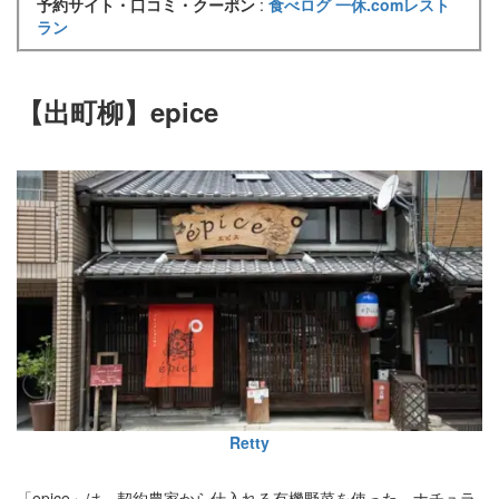
予約サイト・口コミ・クーポン
:
食べログ
一休.comレスト
ラン
【出町柳】epice
Retty
「epice」は、契約農家から仕入れる有機野菜を使った、ナチュラ