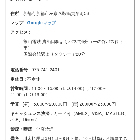
住所
: 京都府京都市左京区鞍馬貴船町56
マップ
:
Googleマップ
アクセス
:
叡山電鉄 貴船口駅よりバスで5分（一の谷バス停下
車）
国際会館駅よりタクシーで20分
電話番号
: 075-741-2401
定休日
: 不定休
営業時間
: 11:00～15:00（L.O.14:00）／17:00～
21:00（L.O.19:00）
予算
: [昼] 15,000〜20,000円 [夜] 20,000〜25,000円
キャッシュレス決済
: カード可（AMEX、VISA、MASTER、
JCB、Diners）
禁煙・喫煙
: 全席禁煙
備考
: 川床料理は5月1日～9月下旬。10月以降はお部屋での