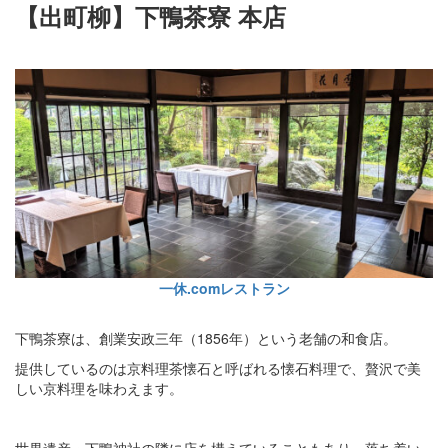
【出町柳】下鴨茶寮 本店
一休.comレストラン
下鴨茶寮は、創業安政三年（1856年）という老舗の和食店。
提供しているのは京料理茶懐石と呼ばれる懐石料理で、贅沢で美
しい京料理を味わえます。
世界遺産・下鴨神社の隣に店を構えていることもあり、落ち着い