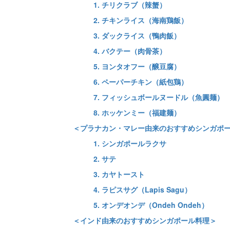
1. チリクラブ（辣蟹）
2. チキンライス（海南鶏飯）
3. ダックライス（鴨肉飯）
4. バクテー（肉骨茶）
5. ヨンタオフー（醸豆腐）
6. ペーパーチキン（紙包鶏）
7. フィッシュボールヌードル（魚圓麺）
8. ホッケンミー（福建麺）
＜プラナカン・マレー由来のおすすめシンガポ
1. シンガポールラクサ
2. サテ
3. カヤトースト
4. ラピスサグ（Lapis Sagu）
5. オンデオンデ（Ondeh Ondeh）
＜インド由来のおすすめシンガポール料理＞