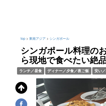
top
>
東南アジア
>
シンガポール
シンガポール料理のお
ら現地で食べたい絶
ランチ／昼食
ディナー／夕食／夜ご飯
安い／