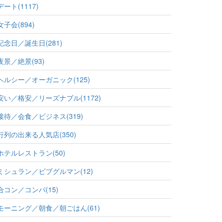
デート(1117)
女子会(894)
記念日／誕生日(281)
夜景／絶景(93)
ヘルシー／オーガニック(125)
安い／格安／リーズナブル(1172)
接待／会食／ビジネス(319)
行列の出来る人気店(350)
ホテルレストラン(50)
ミシュラン／ビブグルマン(12)
合コン／コンパ(15)
モーニング／朝食／朝ごはん(61)