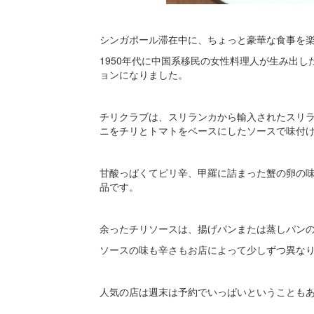
シンガポール滞在中に、ちょっと豪華な食事を
1950年代に中国系移民の女性料理人が生み出
ョンになりました。
チリクラブは、スリランカから輸入されたスリ
ニをチリとトマトをベースにしたソースで味付
甘酸っぱくてピリ辛、甲羅に詰まった蟹の卵の
品です。
余ったチリソースは、揚げパンまたは蒸しパン
ソースの味も辛さもお店によって少しずつ異な
人気の店は週末は予約でいっぱいということも