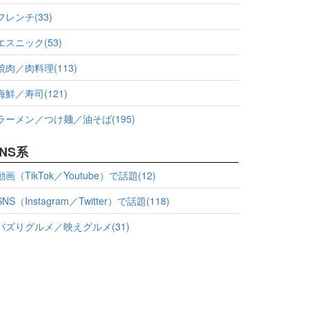
フレンチ(33)
エスニック(53)
焼肉／肉料理(113)
海鮮／寿司(121)
ラーメン／つけ麺／油そば(195)
NS系
動画（TikTok／Youtube）で話題(12)
SNS（Instagram／Twitter）で話題(118)
バズりグルメ／映えグルメ(31)