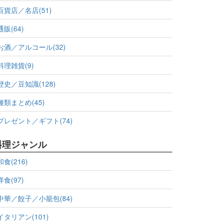
百貨店／名店(51)
通販(64)
お酒／アルコール(32)
料理雑貨(9)
歴史／豆知識(128)
種類まとめ(45)
プレゼント／ギフト(74)
料理ジャンル
和食(216)
洋食(97)
中華／餃子／小籠包(84)
イタリアン(101)