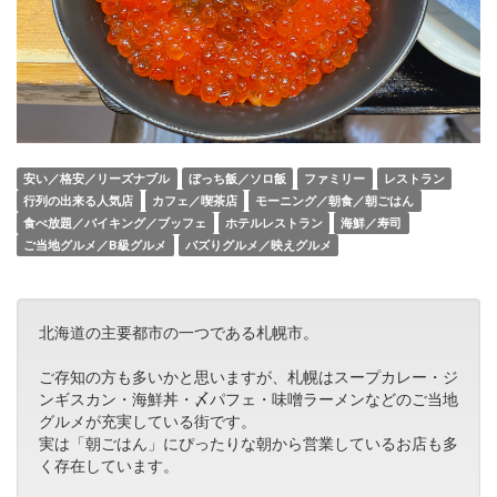
安い／格安／リーズナブル
ぼっち飯／ソロ飯
ファミリー
レストラン
行列の出来る人気店
カフェ／喫茶店
モーニング／朝食／朝ごはん
食べ放題／バイキング／ブッフェ
ホテルレストラン
海鮮／寿司
ご当地グルメ／B級グルメ
バズりグルメ／映えグルメ
北海道の主要都市の一つである札幌市。
ご存知の方も多いかと思いますが、札幌はスープカレー・ジ
ンギスカン・海鮮丼・〆パフェ・味噌ラーメンなどのご当地
グルメが充実している街です。
実は「朝ごはん」にぴったりな朝から営業しているお店も多
く存在しています。