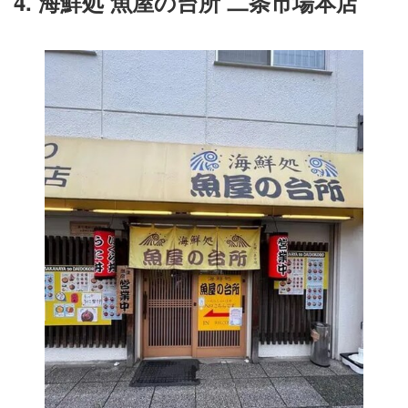
4. 海鮮処 魚屋の台所 二条市場本店