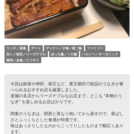
ランチ／昼食
デート
ディナー／夕食／夜ご飯
ファミリー
安い／格安／リーズナブル
ぼっち飯／ソロ飯
ヘルシー／オーガニック
接待／会食／ビジネス
今回は銀座や神田、柴又など、東京都内で絶品のうなぎが食
べられるおすすめ店を厳選しました。
老舗の名店からリーズナブルなお店まで、どこも "本物のう
なぎ" を楽しめるお店ばかりです。
関東のうなぎは、関西と異なり焼いてから蒸すので、香ばし
さとふっくらとした食感が特徴です。
味はあっさりしたものからこってりしたものまで幅広くあり
ます。