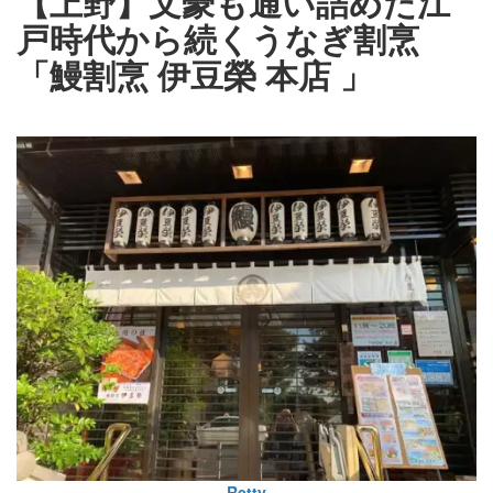
【上野】文豪も通い詰めた江
戸時代から続くうなぎ割烹
「鰻割烹 伊豆榮 本店
」
Retty