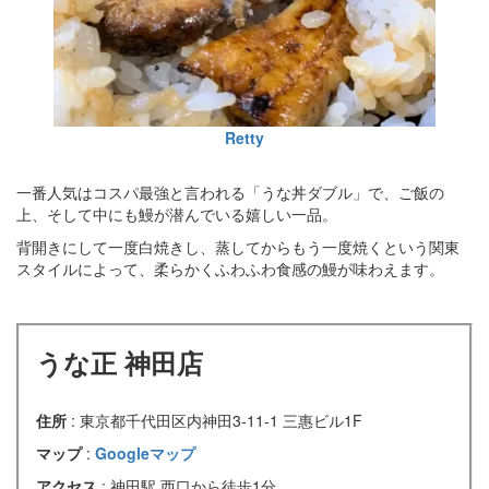
Retty
一番人気はコスパ最強と言われる「うな丼ダブル」で、ご飯の
上、そして中にも鰻が潜んでいる嬉しい一品。
背開きにして一度白焼きし、蒸してからもう一度焼くという関東
スタイルによって、柔らかくふわふわ食感の鰻が味わえます。
うな正 神田店
住所
: 東京都千代田区内神田3-11-1 三惠ビル1F
マップ
:
Googleマップ
アクセス
: 神田駅 西口から徒歩1分