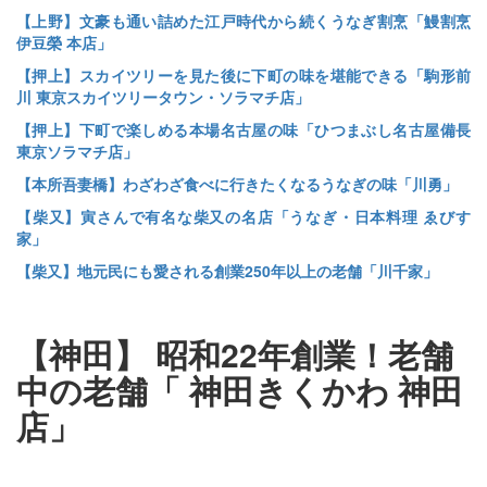
【上野】文豪も通い詰めた江戸時代から続くうなぎ割烹「鰻割烹
伊豆榮 本店」
【押上】スカイツリーを見た後に下町の味を堪能できる「駒形前
川 東京スカイツリータウン・ソラマチ店」
【押上】下町で楽しめる本場名古屋の味「ひつまぶし名古屋備長
東京ソラマチ店」
【本所吾妻橋】わざわざ食べに行きたくなるうなぎの味「川勇」
【柴又】寅さんで有名な柴又の名店「うなぎ・日本料理 ゑびす
家」
【柴又】地元民にも愛される創業250年以上の老舗「川千家」
【神田】
昭和22年創業！老舗
中の老舗「
神田きくかわ 神田
店」