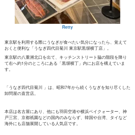
Retty
東京駅を利用する際にうなぎが食べたい気分になったら、覚えて
おくと便利な「うなぎ四代目菊川 東京駅黒塀横丁店」。
東京駅の八重洲北口を出て、キッチンストリート脇の階段を降り
て右へ約1分のところにある「黒塀横丁」内にお店を構えていま
す。
「うなぎ四代目菊川 」は、昭和7年から続くうなぎを知り尽くした
卸問屋の直営店。
本店は名古屋にあり、他にも羽田空港や横浜ベイクォーター、神
戸三宮、京都祇園などの国内のみならず、韓国や台湾、タイなど
海外にも店舗展開している人気店です。