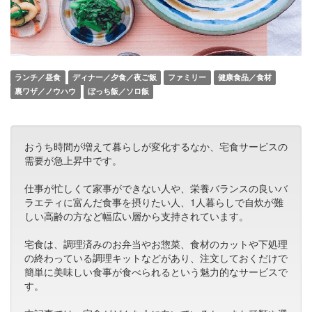
ランチ／昼食
ディナー／夕食／夜ご飯
ファミリー
健康食品／食材
裏ワザ／ノウハウ
ぼっち飯／ソロ飯
おうち時間が増えて暮らしが変化するなか、宅食サービスの
需要が急上昇中です。
仕事が忙しくて家事ができない人や、栄養バランスの良いバ
ラエティに富んだ食事を摂りたい人、1人暮らしで自炊が難
しい高齢の方など幅広い層から支持されています。
宅食は、調理済みのお弁当やお惣菜、食材のカットや下処理
の終わっている調理キットなどがあり、注文しておくだけで
簡単に美味しい食事が食べられるという魅力的なサービスで
す。