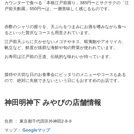
カウンターで食べる「本格江戸前握り」385円〜とサクサクの「江
戸前天麩羅」550円〜は、一層美味しく感じるものです。
赤酢のシャリの握りを、天ぷらをつまみにお酒を嗜みながら食べ
るといった贅沢なコースも用意されています。
江戸前天ぷらに欠かせないメゴチやキス、蝦夷鮑やアオリイカ、
帆立など、鮮度が抜群な海鮮や旬の野菜が使われています。
お寿司は江戸前の王道、伝統的な味わいが待っています。
接待や大切な日のお食事会にピッタリのメニューやコースもある
ので、絶対に失敗できないという日にもおすすめのお店です。
神田明神下 みやびの店舗情報
住所 ： 東京都千代田区外神田2-8-9
マップ：
Googleマップ