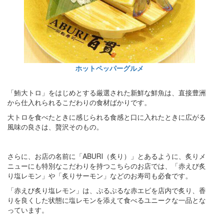
ホットペッパーグルメ
「鮪大トロ」をはじめとする厳選された新鮮な鮮魚は、直接豊洲
から仕入れられるこだわりの食材ばかりです。
大トロを食べたときに感じられる食感と口に入れたときに広がる
風味の良さは、贅沢そのもの。
さらに、お店の名前に「ABURI（炙り）」とあるように、炙りメ
ニューにも特別なこだわりを持つこちらのお店では、「赤えび炙
り塩レモン」や「炙りサーモン」などのお寿司も必食です。
「赤えび炙り塩レモン」は、ぷるぷるな赤エビを店内で炙り、香
りを良くした状態に塩レモンを添えて食べるユニークな一品とな
っています。