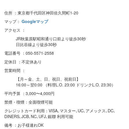
住所 ：東京都千代田区神田佐久間町1-20
マップ：
Googleマップ
アクセス ：
JR秋葉原駅昭和通り口前より徒歩30秒
日比谷線より徒歩30秒
電話番号 ：050-5571-2558
定休日 ：不定休あり
営業時間 ：
【月～金、土、日、祝日、祝前日】
16:00～翌0:00 （料理L.O. 23:00 ドリンクL.O. 23:30）
平均予算 ：3,000〜4,000円
禁煙・喫煙：全面喫煙可能
クレジットカード利用：VISA､マスター､UC､アメックス､DC､
DINERS､JCB､NC､UFJ､銀聯 利用可能
備考 ：お子様連れOK