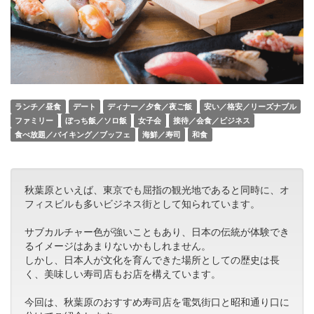
ランチ／昼食
デート
ディナー／夕食／夜ご飯
安い／格安／リーズナブル
ファミリー
ぼっち飯／ソロ飯
女子会
接待／会食／ビジネス
食べ放題／バイキング／ブッフェ
海鮮／寿司
和食
秋葉原といえば、東京でも屈指の観光地であると同時に、オ
フィスビルも多いビジネス街として知られています。
サブカルチャー色が強いこともあり、日本の伝統が体験でき
るイメージはあまりないかもしれません。
しかし、日本人が文化を育んできた場所としての歴史は長
く、美味しい寿司店もお店を構えています。
今回は、秋葉原のおすすめ寿司店を電気街口と昭和通り口に