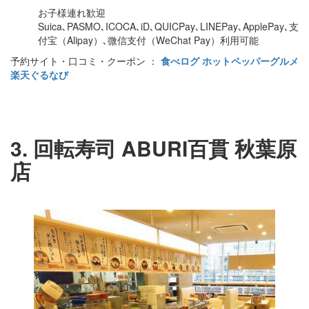
お子様連れ歓迎
Suica､PASMO､ICOCA､iD､QUICPay､LINEPay､ApplePay､支
付宝（Alipay）､微信支付（WeChat Pay）利用可能
予約サイト・口コミ・クーポン ：
食べログ
ホットペッパーグルメ
楽天ぐるなび
3. 回転寿司 ABURI百貫 秋葉原
店