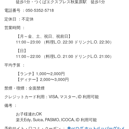
徒歩1分・つくばエクスプレス秋葉原駅 徒歩1分
電話番号 ：050-5352-5718
定休日 ：不定休
営業時間 ：
【月～金、土、祝日、祝前日】
11:00～23:00 （料理L.O. 22:30 ドリンクL.O. 22:30）
【日】
11:00～22:00 （料理L.O. 21:00 ドリンクL.O. 21:00）
平均予算 ：
【ランチ】1,000〜2,000円
【ディナー】2,000〜3,000円
禁煙・喫煙：全面禁煙
クレジットカード利用：VISA､マスター､iD 利用可能
備考 ：
お子様連れOK
楽天Edy､Suica､PASMO､ICOCA､iD 利用可能
予約サイト・口コミ・クーポン ：
食べログ
ホットペッパーグルメ