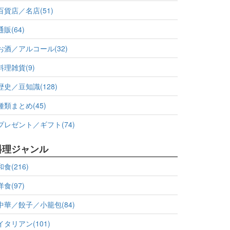
百貨店／名店(51)
通販(64)
お酒／アルコール(32)
料理雑貨(9)
歴史／豆知識(128)
種類まとめ(45)
プレゼント／ギフト(74)
料理ジャンル
和食(216)
洋食(97)
中華／餃子／小籠包(84)
イタリアン(101)