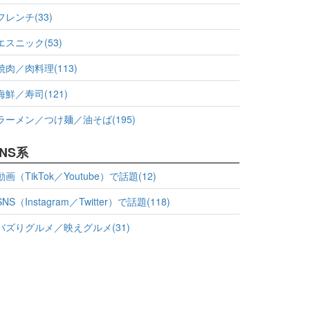
フレンチ(33)
エスニック(53)
焼肉／肉料理(113)
海鮮／寿司(121)
ラーメン／つけ麺／油そば(195)
NS系
動画（TikTok／Youtube）で話題(12)
SNS（Instagram／Twitter）で話題(118)
バズりグルメ／映えグルメ(31)