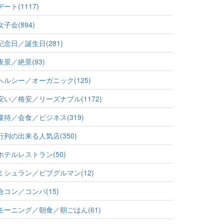
デート(1117)
女子会(894)
記念日／誕生日(281)
夜景／絶景(93)
ヘルシー／オーガニック(125)
安い／格安／リーズナブル(1172)
接待／会食／ビジネス(319)
行列の出来る人気店(350)
ホテルレストラン(50)
ミシュラン／ビブグルマン(12)
合コン／コンパ(15)
モーニング／朝食／朝ごはん(61)