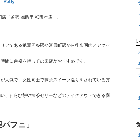
Retty
門店「茶寮 都路里 祇園本店」。
エリアである祇園四条駅や河原町駅から徒歩圏内とアクセ
、時間に余裕を持っての来店がおすすめです。
ェが人気で、女性同士で抹茶スイーツ巡りをされている方
揃い、わらび餅や抹茶ゼリーなどのテイクアウトできる商
里パフェ」