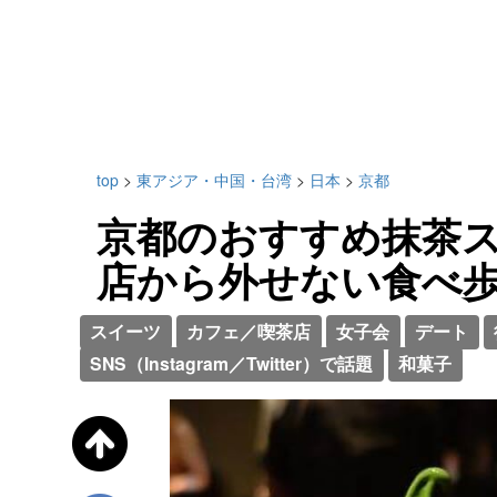
top
>
東アジア・中国・台湾
>
日本
>
京都
京都のおすすめ抹茶ス
店から外せない食べ
スイーツ
カフェ／喫茶店
女子会
デート
SNS（Instagram／Twitter）で話題
和菓子