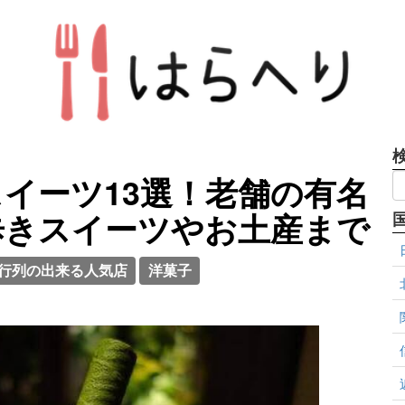
イーツ13選！老舗の有名
歩きスイーツやお土産まで
行列の出来る人気店
洋菓子