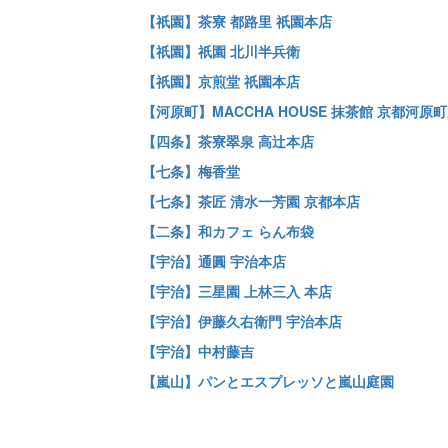
【祇園】茶寮 都路里 祇園本店
【祇園】祇園 北川半兵衛
【祇園】京煎堂 祇園本店
【河原町】MACCHA HOUSE 抹茶館 京都河原
【四条】茶寮翠泉 高辻本店
【七条】梅香堂
【七条】茶匠 清水一芳園 京都本店
【二条】和カフェ らん布袋
【宇治】通圓 宇治本店
【宇治】三星園 上林三入 本店
【宇治】伊藤久右衛門 宇治本店
【宇治】中村藤吉
【嵐山】パンとエスプレッソと嵐山庭園