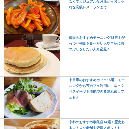
安くてカジュアルなお店からおしゃ
れな高級レストランまで
梅田のおすすめモーニング18選！が
っつり朝食を食べたい人や早朝に暇
つぶしをしたい人も必見♪
中目黒のおすすめカフェ15選！モー
ニングから夜カフェ利用に、ゆっく
りスイーツを堪能できる隠れ家カフ
ェも♪
京都のおすすめ喫茶店14選！歴史あ
るレトロな老舗や穴場スポットも