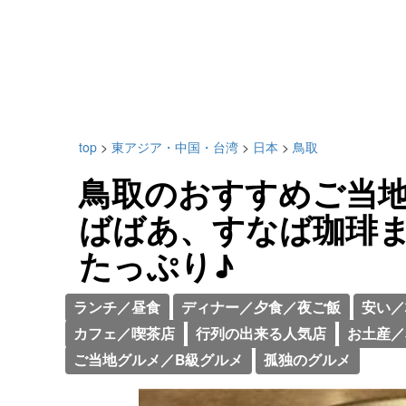
top
>
東アジア・中国・台湾
>
日本
>
鳥取
鳥取のおすすめご当地
ばばあ、すなば珈琲
たっぷり♪
ランチ／昼食
ディナー／夕食／夜ご飯
安い／
カフェ／喫茶店
行列の出来る人気店
お土産／
ご当地グルメ／B級グルメ
孤独のグルメ