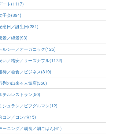
デート(1117)
女子会(894)
記念日／誕生日(281)
夜景／絶景(93)
ヘルシー／オーガニック(125)
安い／格安／リーズナブル(1172)
接待／会食／ビジネス(319)
行列の出来る人気店(350)
ホテルレストラン(50)
ミシュラン／ビブグルマン(12)
合コン／コンパ(15)
モーニング／朝食／朝ごはん(61)