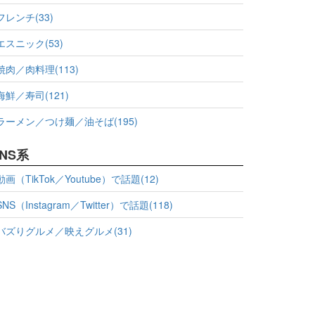
フレンチ(33)
エスニック(53)
焼肉／肉料理(113)
海鮮／寿司(121)
ラーメン／つけ麺／油そば(195)
NS系
動画（TikTok／Youtube）で話題(12)
SNS（Instagram／Twitter）で話題(118)
バズりグルメ／映えグルメ(31)