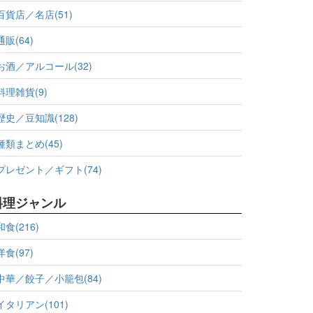
百貨店／名店(51)
通販(64)
お酒／アルコール(32)
料理雑貨(9)
歴史／豆知識(128)
種類まとめ(45)
プレゼント／ギフト(74)
料理ジャンル
和食(216)
洋食(97)
中華／餃子／小籠包(84)
イタリアン(101)