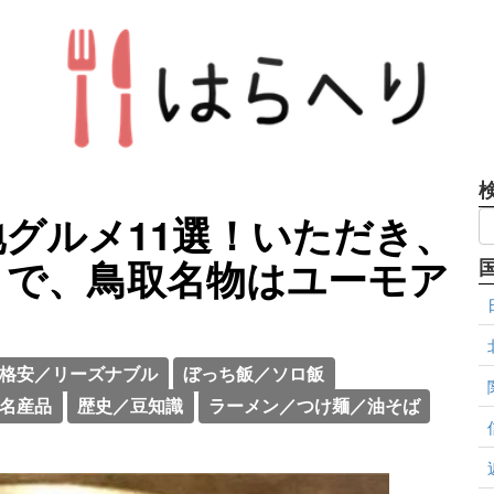
グルメ11選！いただき、
まで、鳥取名物はユーモア
格安／リーズナブル
ぼっち飯／ソロ飯
名産品
歴史／豆知識
ラーメン／つけ麺／油そば