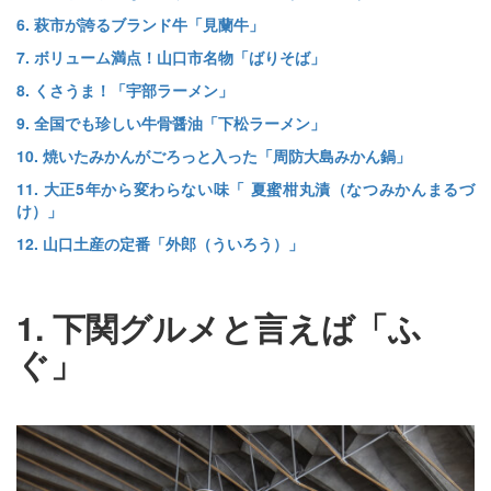
6. 萩市が誇るブランド牛「見蘭牛」
7. ボリューム満点！山口市名物「ばりそば」
8. くさうま！「宇部ラーメン」
9. 全国でも珍しい牛骨醤油「下松ラーメン」
10. 焼いたみかんがごろっと入った「周防大島みかん鍋」
11. 大正5年から変わらない味「 夏蜜柑丸漬（なつみかんまるづ
け）」
12. 山口土産の定番「外郎（ういろう）」
1. 下関グルメと言えば「ふ
ぐ」