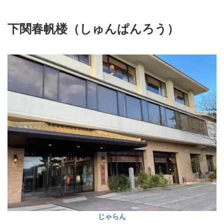
下関春帆楼（しゅんぱんろう）
じゃらん