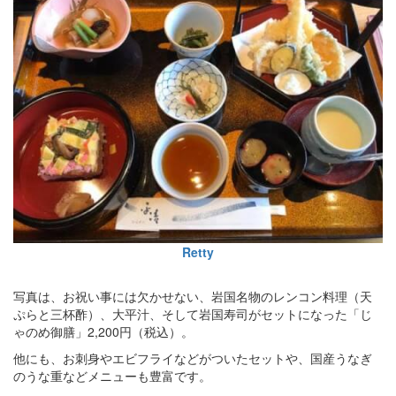
Retty
写真は、お祝い事には欠かせない、岩国名物のレンコン料理（天
ぷらと三杯酢）、大平汁、そして岩国寿司がセットになった「じ
ゃのめ御膳」2,200円（税込）。
他にも、お刺身やエビフライなどがついたセットや、国産うなぎ
のうな重などメニューも豊富です。