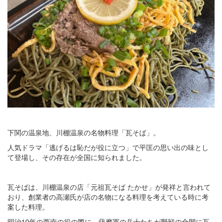
下関の温泉地、川棚温泉の名物料理「瓦そば」。
人気ドラマ「逃げるは恥だが役に立つ」で平匡の思い出の味とし
て登場し、その存在が全国に知られました。
瓦そばは、川棚温泉の店「元祖瓦そば たかせ」が発祥と言われて
おり、創業者の高瀬氏が店の名物になる料理を考えている時に考
案した料理。
明治10年の西南の役の際に、薩摩軍の兵士たちが野戦の合間に瓦