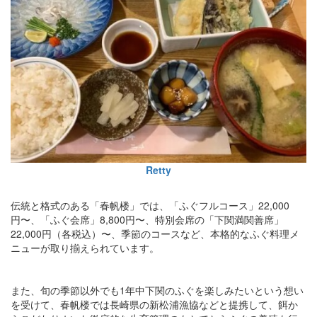
Retty
伝統と格式のある「春帆楼」では、「ふぐフルコース」22,000
円〜、「ふぐ会席」8,800円〜、特別会席の「下関満関善席」
22,000円（各税込）〜、季節のコースなど、本格的なふぐ料理メ
ニューが取り揃えられています。
また、旬の季節以外でも1年中下関のふぐを楽しみたいという想い
を受けて、春帆楼では長崎県の新松浦漁協などと提携して、餌か