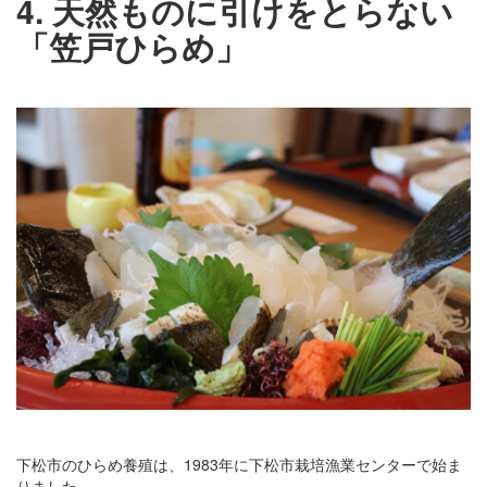
4. 天然ものに引けをとらない
「笠戸ひらめ」
下松市のひらめ養殖は、1983年に下松市栽培漁業センターで始ま
りました。