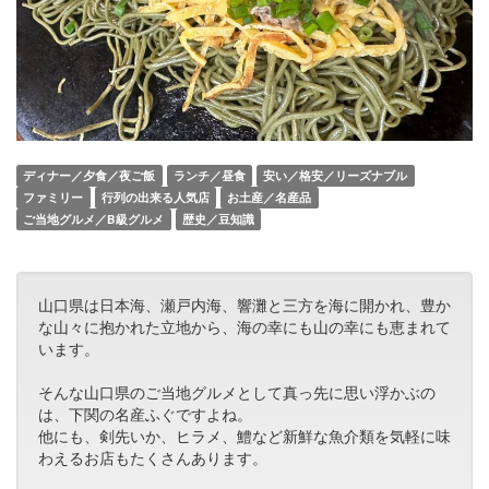
ディナー／夕食／夜ご飯
ランチ／昼食
安い／格安／リーズナブル
ファミリー
行列の出来る人気店
お土産／名産品
ご当地グルメ／B級グルメ
歴史／豆知識
山口県は日本海、瀬戸内海、響灘と三方を海に開かれ、豊か
な山々に抱かれた立地から、海の幸にも山の幸にも恵まれて
います。
そんな山口県のご当地グルメとして真っ先に思い浮かぶの
は、下関の名産ふぐですよね。
他にも、剣先いか、ヒラメ、鱧など新鮮な魚介類を気軽に味
わえるお店もたくさんあります。