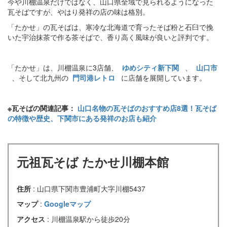
今や川棚温泉だけではなく、山口県全域で見られるようになった
瓦そばですが、やはり発祥の店の味は格別。
「たかせ」の瓦そばは、寒冷な北海道で育ったそば粉と石臼で挽
いた宇治抹茶で作る茶そばで、香り高く風味が良いと評判です。
「たかせ」は、川棚温泉に3店舗、
ゆめシティ新下関
、
山口市
、そして北九州の
門司港レトロ
に店舗を展開しています。
※瓦そばの関連記事：
山口名物の瓦そばのおすすめ店8選！瓦そば
の特徴や歴史、下関市にある発祥のお店も紹介
元祖瓦そば たかせ川棚本館
住所
: 山口県下関市豊浦町大字川棚5437
マップ
:
Googleマップ
アクセス
: 川棚温泉駅から徒歩20分