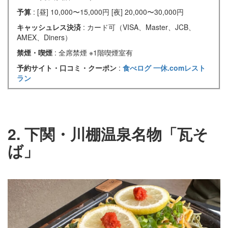
予算
: [昼] 10,000〜15,000円 [夜] 20,000〜30,000円
キャッシュレス決済
: カード可（VISA、Master、JCB、
AMEX、Diners）
禁煙・喫煙
: 全席禁煙 ※1階喫煙室有
予約サイト・口コミ・クーポン
:
食べログ
一休.comレスト
ラン
2. 下関・川棚温泉名物「瓦そ
ば」