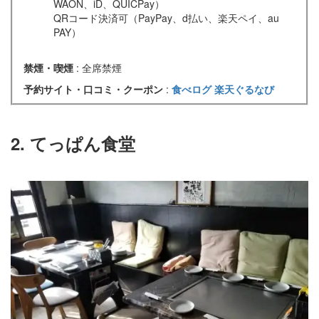
WAON、iD、QUICPay）
QRコード決済可（PayPay、d払い、楽天ペイ、au
PAY）
禁煙・喫煙
: 全席禁煙
予約サイト・口コミ・クーポン
:
食べログ
楽天ぐるなび
2. てっぱん食堂