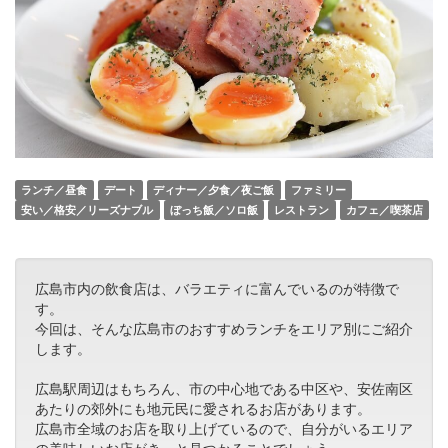
ランチ／昼食
デート
ディナー／夕食／夜ご飯
ファミリー
安い／格安／リーズナブル
ぼっち飯／ソロ飯
レストラン
カフェ／喫茶店
広島市内の飲食店は、バラエティに富んでいるのが特徴で
す。
今回は、そんな広島市のおすすめランチをエリア別にご紹介
します。
広島駅周辺はもちろん、市の中心地である中区や、安佐南区
あたりの郊外にも地元民に愛されるお店があります。
広島市全域のお店を取り上げているので、自分がいるエリア