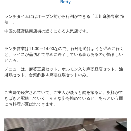
Retty
ランチタイムにはオープン前から行列ができる「四川麻婆専家 辣
辣」。
中区の鷹野橋商店街の近くにある人気店です。
ランチ営業は11:30～14:00なので、行列を避けようと遅めに行く
と、ライスが品切れで早めに終了している事もあるのが悩ましい
ところ。
メニューは、麻婆豆腐セット、ホルモン入り麻婆豆腐セット、油
淋鶏セット、台湾酢豚＆麻婆豆腐セットのみ。
ご夫婦で経営されていて、ご主人が淡々と鍋を振るい、奥様がて
きぱきと配膳していく、そんな姿を眺めていると、あっという間
にお料理が運ばれてきます。