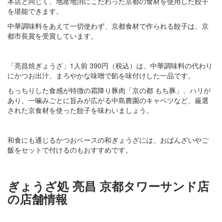
本店と同じく、地産地消にこだわった京都の食材を使用した餃子
を堪能できます。
中華調味料をあえて一切使わず、京都食材で作られる餃子は、京
都市長賞を受賞しています。
「亮昌焼ぎょうざ」1人前 390円（税込）は、中華調味料の代わり
にかつお出汁、まろやかな味噌で餡を味付けした一品です。
もっちりした食感が特徴の霜降り豚肉「京の都 もち豚」、ハリが
あり、一噛みごとに旨みが広がる中島農園のキャベツなど、厳選
された京食材を使った餃子を味わいましょう。
和食にも通じるかつおベースの和ぎょうざには、おばんざいやご
飯をセットで付けるのもおすすめです。
ぎょうざ処 亮昌 京都タワーサンド店
の店舗情報