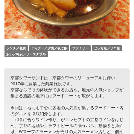
ランチ／昼食
ディナー／夕食／夜ご飯
ファミリー
ぼっち飯／ソロ飯
安い／格安／リーズナブル
京都タワーサンドは、京都タワーのリニューアルに伴い、
2017年に開業した商業施設です。
京都ならではの体験ができるお店や、地元の人気ショップが
集まる施設の地下にはフードコートが広がります。
今回は、地元を中心に各地の人気店が集まるフードコート内
のグルメを徹底紹介します。
「和食に合うワイン作り」がコンセプトの京都ワインをはじ
め、京都の地酒やクラフトビールの揃うバル、動物系と魚介
系、Wスープのラーメンが売りの人気ラーメン店など、個性