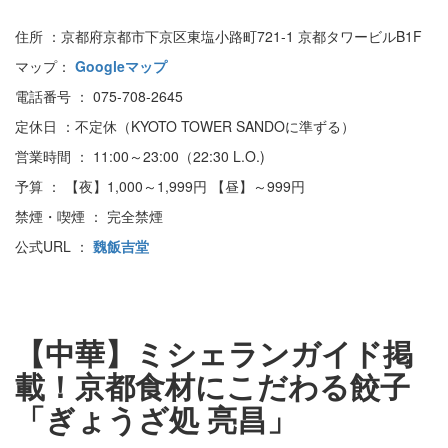
住所 ：京都府京都市下京区東塩小路町721-1 京都タワービルB1F
マップ：
Googleマップ
電話番号 ： 075-708-2645
定休日 ：不定休（KYOTO TOWER SANDOに準ずる）
営業時間 ： 11:00～23:00（22:30 L.O.)
予算 ： 【夜】1,000～1,999円 【昼】～999円
禁煙・喫煙 ： 完全禁煙
公式URL ：
魏飯吉堂
【中華】ミシェランガイド掲
載！京都食材にこだわる餃子
「ぎょうざ処 亮昌」