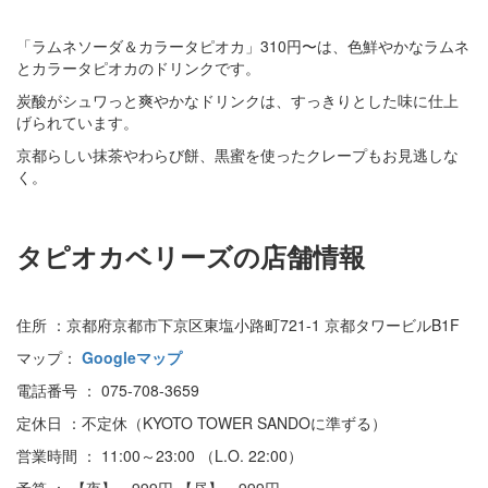
「ラムネソーダ＆カラータピオカ」310円〜は、色鮮やかなラムネ
とカラータピオカのドリンクです。
炭酸がシュワっと爽やかなドリンクは、すっきりとした味に仕上
げられています。
京都らしい抹茶やわらび餅、黒蜜を使ったクレープもお見逃しな
く。
タピオカベリーズの店舗情報
住所 ：京都府京都市下京区東塩小路町721-1 京都タワービルB1F
マップ：
Googleマップ
電話番号 ： 075-708-3659
定休日 ：不定休（KYOTO TOWER SANDOに準ずる）
営業時間 ： 11:00～23:00 （L.O. 22:00）
予算 ： 【夜】～999円 【昼】～999円