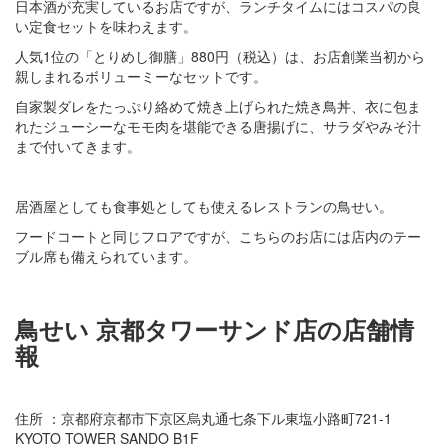
日本酒が充実しているお店ですが、ランチタイムにはコスパの良
い定食セットを味わえます。
人気1位の「とりめし御膳」880円（税込）は、お店創業当初から
親しまれるボリューミーなセットです。
自家製ダレをたっぷり絡めて焼き上げられた焼き鳥丼、衣に包ま
れたジューシーなモモ肉を堪能できる唐揚げに、サラダやみそ汁
まで付いてきます。
居酒屋としても食事処としても使えるレストランの鳥せい。
フードコートと同じフロアですが、こちらのお店には店内のテー
ブル席も備えられています。
鳥せい 京都タワーサンド店の店舗情
報
住所 ：京都府京都市下京区烏丸通七条下ル東塩小路町721-1
KYOTO TOWER SANDO B1F