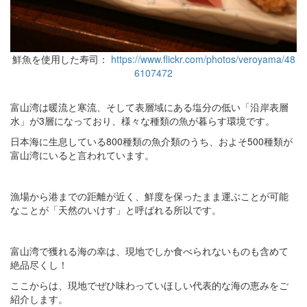
鮮魚を使用した寿司：
https://www.flickr.com/photos/veroyama/48
6107472
富山湾は暖流と寒流、そして表層域にある塩分の低い「沿岸表層
水」が3層になっており、様々な種類の魚が暮らす環境です。
日本海に生息している800種類の魚介類のうち、およそ500種類が
富山湾にいると言われています。
漁場から港までの距離が近く、鮮度を保ったまま運ぶことが可能
なことが「天然のいけす」と呼ばれる所以です。
富山湾で獲れる海の幸は、現地でしか食べられないものも含めて
絶品尽くし！
ここからは、現地でぜひ味わっていほしい代表的な海の恵みをご
紹介します。