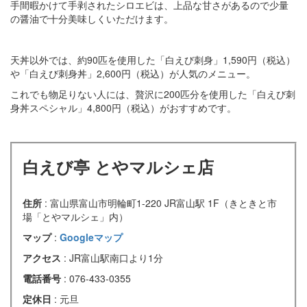
手間暇かけて手剥されたシロエビは、上品な甘さがあるので少量
の醤油で十分美味しくいただけます。
天丼以外では、約90匹を使用した「白えび刺身」1,590円（税込）
や「白えび刺身丼」2,600円（税込）が人気のメニュー。
これでも物足りない人には、贅沢に200匹分を使用した「白えび刺
身丼スペシャル」4,800円（税込）がおすすめです。
白えび亭 とやマルシェ店
住所
: 富山県富山市明輪町1-220 JR富山駅 1F（きときと市
場「とやマルシェ」内）
マップ
:
Googleマップ
アクセス
: JR富山駅南口より1分
電話番号
: 076-433-0355
定休日
: 元旦