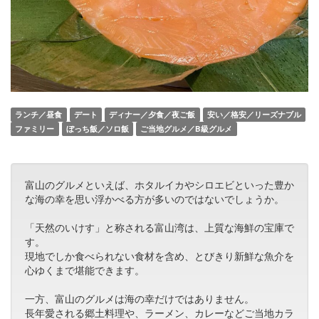
ランチ／昼食
デート
ディナー／夕食／夜ご飯
安い／格安／リーズナブル
ファミリー
ぼっち飯／ソロ飯
ご当地グルメ／B級グルメ
富山のグルメといえば、ホタルイカやシロエビといった豊か
な海の幸を思い浮かべる方が多いのではないでしょうか。
「天然のいけす」と称される富山湾は、上質な海鮮の宝庫で
す。
現地でしか食べられない食材を含め、とびきり新鮮な魚介を
心ゆくまで堪能できます。
一方、富山のグルメは海の幸だけではありません。
長年愛される郷土料理や、ラーメン、カレーなどご当地カラ