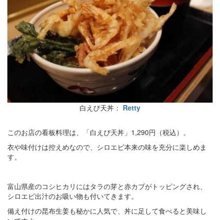
白えび天丼：
Retty
このお店の看板料理は、「白えび天丼」1,290円（税込）。
衣や味付けは控えめなので、シロエビ本来の味を充分に楽しめま
す。
富山県産のコシヒカリにはタラの芽と赤カブがトッピングされ、
シロエビ出汁のお吸い物も付いてきます。
備え付けの昆布生姜も秘かに人気で、丼に足して食べると美味し