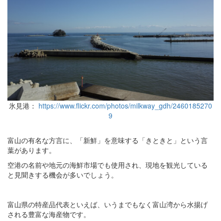
氷見港：
https://www.flickr.com/photos/milkway_gdh/2460185270
9
富山の有名な方言に、「新鮮」を意味する「きときと」という言
葉があります。
空港の名前や地元の海鮮市場でも使用され、現地を観光している
と見聞きする機会が多いでしょう。
富山県の特産品代表といえば、いうまでもなく富山湾から水揚げ
される豊富な海産物です。