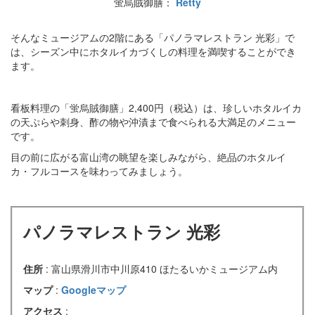
蛍烏賊御膳：
Retty
そんなミュージアムの2階にある「パノラマレストラン 光彩」で
は、シーズン中にホタルイカづくしの料理を満喫することができ
ます。
看板料理の「蛍烏賊御膳」2,400円（税込）は、珍しいホタルイカ
の天ぷらや刺身、酢の物や沖漬まで食べられる大満足のメニュー
です。
目の前に広がる富山湾の眺望を楽しみながら、絶品のホタルイ
カ・フルコースを味わってみましょう。
パノラマレストラン 光彩
住所
: 富山県滑川市中川原410 ほたるいかミュージアム内
マップ
:
Googleマップ
アクセス
: