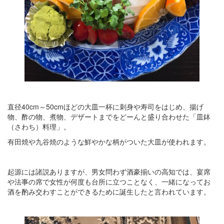
直径40cm～50cmほどの大皿一杯に刺身や寿司をはじめ、揚げ
物、酢の物、煮物、デザートまでをどーんと盛り合わせた「皿鉢
（さわち）料理」。
有田焼や九谷焼のような鮮やかな柄がついた大皿が使われます。
起源には諸説ありますが、男女問わず酒豪揃いの高知では、宴席
や法事の席で女性が何度も台所に立つことなく、一緒になってお
酒を酌み交わすことができるために誕生したと言われています。