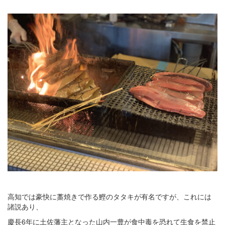
高知では豪快に藁焼きで作る鰹のタタキが有名ですが、これには
諸説あり、
慶長6年に土佐藩主となった山内一豊が食中毒を恐れて生食を禁止