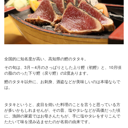
全国的に知名度が高い、高知県の鰹のタタキ。
その旬は、3月～4月のさっぱりとした上り鰹（初鰹）と、10月頃
の脂ののった下り鰹（戻り鰹）の2度あります。
鰹のタタキ以外に、お刺身、酒盗などが美味しいのは本場ならで
は。
タタキというと、皮目を焼いた料理のことを言うと思っている方
が多いかもしれませんが、その昔、塩やタレなどが高価だった頃
に、漁師の家庭ではお母さんたちが、手に塩やタレをすりこんで
たたいて味を浸み込ませたのが名前の由来です。