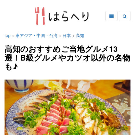
top
>
東アジア・中国・台湾
>
日本
>
高知
高知のおすすめご当地グルメ13
選！B級グルメやカツオ以外の名物
も♪