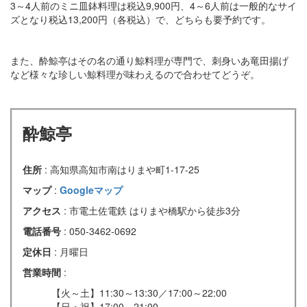
3～4人前のミニ皿鉢料理は税込9,900円、4～6人前は一般的なサイ
ズとなり税込13,200円（各税込）で、どちらも要予約です。
また、酔鯨亭はその名の通り鯨料理が専門で、刺身いあ竜田揚げ
など様々な珍しい鯨料理が味わえるので合わせてどうぞ。
酔鯨亭
住所
: 高知県高知市南はりまや町1-17-25
マップ
:
Googleマップ
アクセス
: 市電土佐電鉄 はりまや橋駅から徒歩3分
電話番号
: 050-3462-0692
定休日
: 月曜日
営業時間
:
【火～土】11:30～13:30／17:00～22:00
【日・祝】17:00～21:00