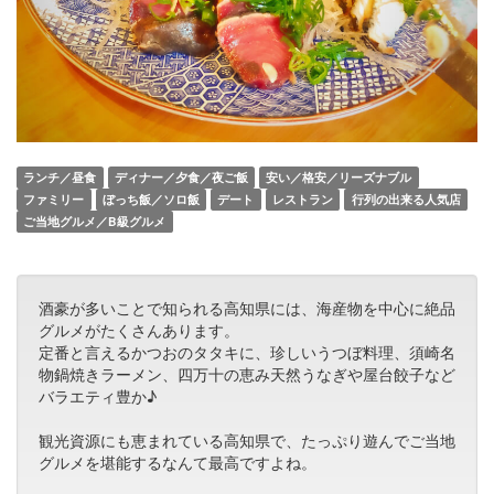
ランチ／昼食
ディナー／夕食／夜ご飯
安い／格安／リーズナブル
ファミリー
ぼっち飯／ソロ飯
デート
レストラン
行列の出来る人気店
ご当地グルメ／B級グルメ
酒豪が多いことで知られる高知県には、海産物を中心に絶品
グルメがたくさんあります。
定番と言えるかつおのタタキに、珍しいうつぼ料理、須崎名
物鍋焼きラーメン、四万十の恵み天然うなぎや屋台餃子など
バラエティ豊か♪
観光資源にも恵まれている高知県で、たっぷり遊んでご当地
グルメを堪能するなんて最高ですよね。