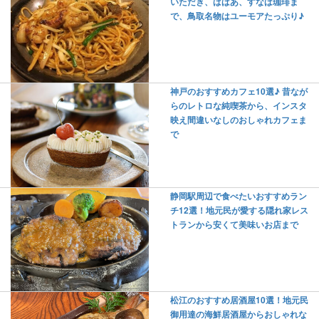
いただき、ばばあ、すなば珈琲ま
で、鳥取名物はユーモアたっぷり♪
神戸のおすすめカフェ10選♪ 昔なが
らのレトロな純喫茶から、インスタ
映え間違いなしのおしゃれカフェま
で
静岡駅周辺で食べたいおすすめラン
チ12選！地元民が愛する隠れ家レス
トランから安くて美味いお店まで
松江のおすすめ居酒屋10選！地元民
御用達の海鮮居酒屋からおしゃれな