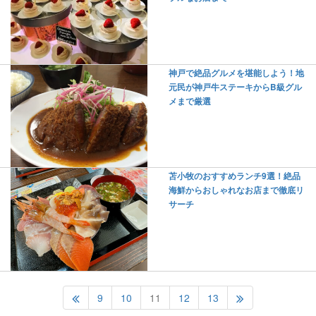
神戸で絶品グルメを堪能しよう！地
元民が神戸牛ステーキからB級グル
メまで厳選
苫小牧のおすすめランチ9選！絶品
海鮮からおしゃれなお店まで徹底リ
サーチ
9
10
11
12
13