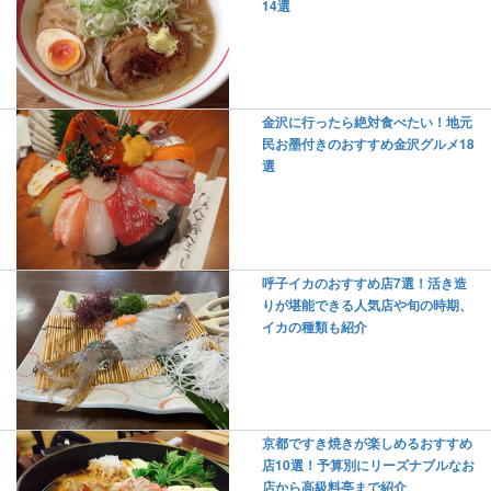
14選
金沢に行ったら絶対食べたい！地元
民お墨付きのおすすめ金沢グルメ18
選
呼子イカのおすすめ店7選！活き造
りが堪能できる人気店や旬の時期、
イカの種類も紹介
京都ですき焼きが楽しめるおすすめ
店10選！予算別にリーズナブルなお
店から高級料亭まで紹介