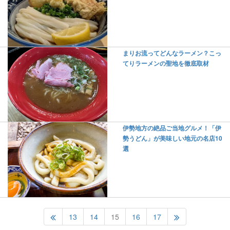
まりお流ってどんなラーメン？こっ
てりラーメンの聖地を徹底取材
伊勢地方の絶品ご当地グルメ！「伊
勢うどん」が美味しい地元の名店10
選
13
14
15
16
17