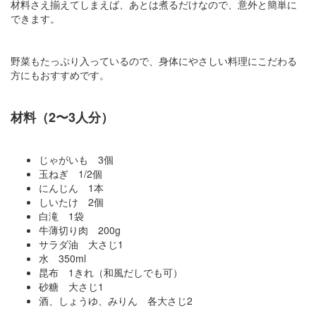
材料さえ揃えてしまえば、あとは煮るだけなので、意外と簡単に
できます。
野菜もたっぷり入っているので、身体にやさしい料理にこだわる
方にもおすすめです。
材料（2〜3人分）
じゃがいも 3個
玉ねぎ 1/2個
にんじん 1本
しいたけ 2個
白滝 1袋
牛薄切り肉 200g
サラダ油 大さじ1
水 350ml
昆布 1きれ（和風だしでも可）
砂糖 大さじ1
酒、しょうゆ、みりん 各大さじ2