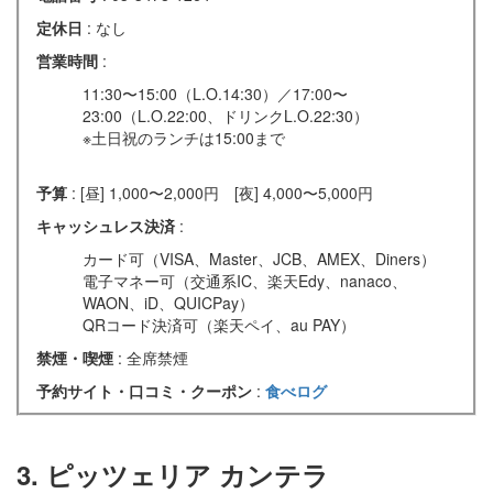
定休日
: なし
営業時間
:
11:30〜15:00（L.O.14:30）／17:00〜
23:00（L.O.22:00、ドリンクL.O.22:30）
※土日祝のランチは15:00まで
予算
: [昼] 1,000〜2,000円 [夜] 4,000〜5,000円
キャッシュレス決済
:
カード可（VISA、Master、JCB、AMEX、Diners）
電子マネー可（交通系IC、楽天Edy、nanaco、
WAON、iD、QUICPay）
QRコード決済可（楽天ペイ、au PAY）
禁煙・喫煙
: 全席禁煙
予約サイト・口コミ・クーポン
:
食べログ
3. ピッツェリア カンテラ