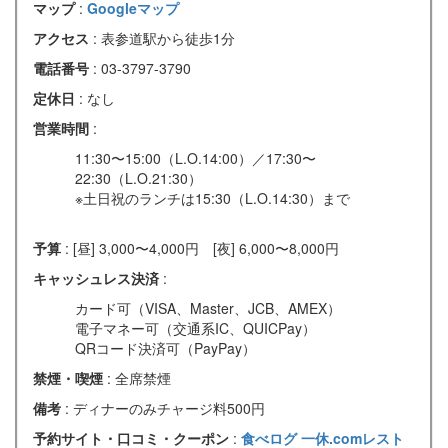
マップ
:
Googleマップ
アクセス
: 表参道駅から徒歩1分
電話番号
: 03-3797-3790
定休日
: なし
営業時間
:
11:30〜15:00（L.O.14:00）／17:30〜
22:30（L.O.21:30）
※土日祝のランチは15:30（L.O.14:30）まで
予算
: [昼] 3,000〜4,000円 [夜] 6,000〜8,000円
キャッシュレス決済
:
カード可（VISA、Master、JCB、AMEX）
電子マネー可（交通系IC、QUICPay）
QRコード決済可（PayPay）
禁煙・喫煙
: 全席禁煙
備考
: ディナーのみチャージ料500円
予約サイト・口コミ・クーポン
:
食べログ
一休.comレスト