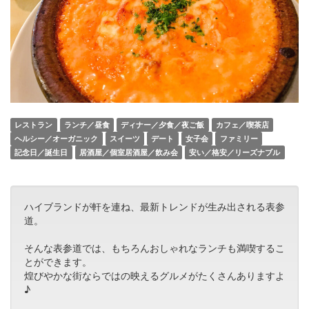
レストラン
ランチ／昼食
ディナー／夕食／夜ご飯
カフェ／喫茶店
ヘルシー／オーガニック
スイーツ
デート
女子会
ファミリー
記念日／誕生日
居酒屋／個室居酒屋／飲み会
安い／格安／リーズナブル
ハイブランドが軒を連ね、最新トレンドが生み出される表参
道。
そんな表参道では、もちろんおしゃれなランチも満喫するこ
とができます。
煌びやかな街ならではの映えるグルメがたくさんありますよ
♪