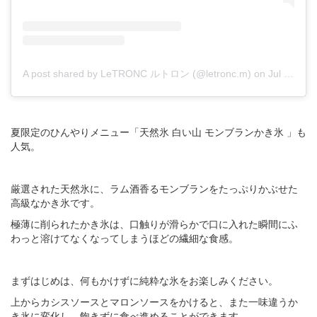
A post shared by LeTRONC ルトロン (@letronc.m)
on
Jul 17, 2019 at 2:31am PDT
夏限定のひんやりメニュー「天然氷 白い山 モンブランかき氷 」も
人気。
厳選された天然氷に、ラム酒香るモンブランをたっぷりかぶせた
高級なかき氷です。
極薄に削られたかき氷は、口触りが滑らかで口に入れた瞬間にふ
わっと溶けてなくなってしまうほどの繊細な食感。
まずはじめは、何もかけずに純粋な氷をお楽しみください。
上からカシスソースとマロンソースをかけると、また一味違うか
き氷に変化し、飽きずに食べ進めることができます。