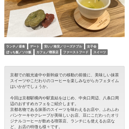
ランチ／昼食
デート
安い／格安／リーズナブル
女子会
ぼっち飯／ソロ飯
カフェ／喫茶店
ファーストフード
スイーツ
京都での観光途中や新幹線での移動の前後に、美味しい抹茶
スイーツやこだわりのコーヒーを楽しみながらカフェタイム
はいかがでしょうか。
今回は京都駅構内や駅直結をはじめ、中央口周辺、八条口周
辺のおすすめカフェをご紹介します。
京都名物である抹茶のスイーツを味わえるお店や、ふわふわ
パンケーキやクレープが美味しいお店、豆にこだわったオリ
ジナルコーヒーが飲める喫茶店、ランチにも使えるお店な
ど、お店の特徴も様々です。