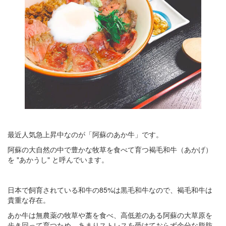
最近人気急上昇中なのが「阿蘇のあか牛」です。
阿蘇の大自然の中で豊かな牧草を食べて育つ褐毛和牛（あかげ）
を "あかうし" と呼んでいます。
日本で飼育されている和牛の85%は黒毛和牛なので、褐毛和牛は
貴重な存在。
あか牛は無農薬の牧草や藁を食べ、高低差のある阿蘇の大草原を
歩き回って育つため、あまりストレスを受けておらず余分な脂肪