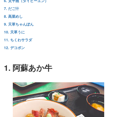
6. 太平燕（タイピーエン）
7. だご汁
8. 高菜めし
9. 天草ちゃんぽん
10. 天草うに
11. ちくわサラダ
12. デコポン
1. 阿蘇あか牛