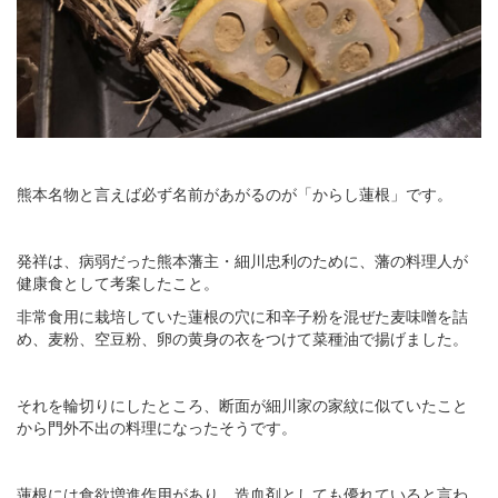
熊本名物と言えば必ず名前があがるのが「からし蓮根」です。
発祥は、病弱だった熊本藩主・細川忠利のために、藩の料理人が
健康食として考案したこと。
非常食用に栽培していた蓮根の穴に和辛子粉を混ぜた麦味噌を詰
め、麦粉、空豆粉、卵の黄身の衣をつけて菜種油で揚げました。
それを輪切りにしたところ、断面が細川家の家紋に似ていたこと
から門外不出の料理になったそうです。
蓮根には食欲増進作用があり、造血剤としても優れていると言わ