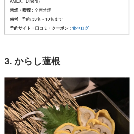
AMEX、Diners）
禁煙・喫煙
: 全席禁煙
備考
: 予約は3名～10名まで
予約サイト・口コミ・クーポン
:
食べログ
3. からし蓮根