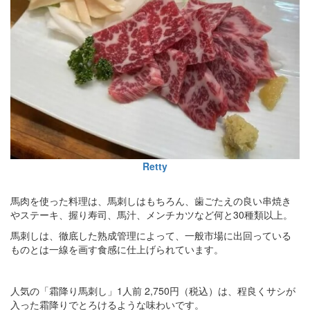
Retty
馬肉を使った料理は、馬刺しはもちろん、歯ごたえの良い串焼き
やステーキ、握り寿司、馬汁、メンチカツなど何と30種類以上。
馬刺しは、徹底した熟成管理によって、一般市場に出回っている
ものとは一線を画す食感に仕上げられています。
人気の「霜降り馬刺し」1人前 2,750円（税込）は、程良くサシが
入った霜降りでとろけるような味わいです。