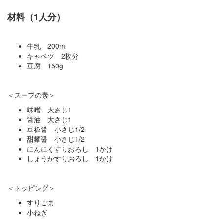
材料（1人分）
牛乳 200ml
キャベツ 2枚分
豆腐 150g
＜スープの素＞
味噌 大さじ1
醤油 大さじ1
豆板醤 小さじ1/2
甜麺醤 小さじ1/2
にんにくすりおろし 1かけ
しょうがすりおろし 1かけ
＜トッピング＞
すりごま
小ねぎ