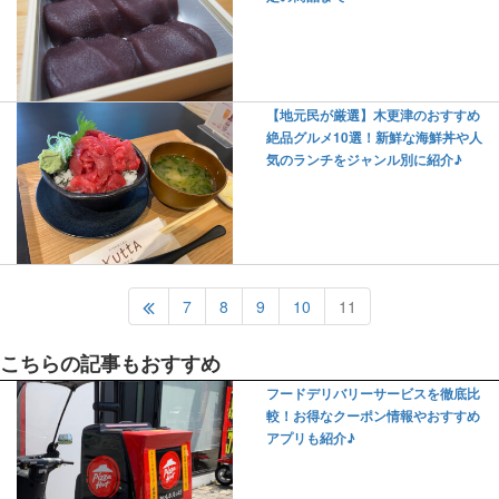
【地元民が厳選】木更津のおすすめ
絶品グルメ10選！新鮮な海鮮丼や人
気のランチをジャンル別に紹介♪
7
8
9
10
11
こちらの記事もおすすめ
フードデリバリーサービスを徹底比
較！お得なクーポン情報やおすすめ
アプリも紹介♪