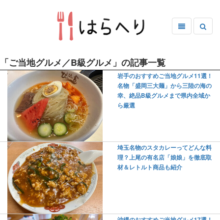
「ご当地グルメ／B級グルメ」の記事一覧
岩手のおすすめご当地グルメ11選！
名物「盛岡三大麺」から三陸の海の
幸、絶品B級グルメまで県内全域か
ら厳選
埼玉名物のスタカレーってどんな料
理？上尾の有名店「娘娘」を徹底取
材＆レトルト商品も紹介
沖縄のおすすめご当地グルメ17選！