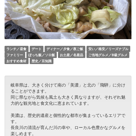
ランチ／昼食
デート
ディナー／夕食／夜ご飯
安い／格安／リーズナブル
ファミリー
ぼっち飯／ソロ飯
お土産／名産品
ご当地グルメ／B級グルメ
おすすめ食材
歴史／豆知識
岐阜県は、大きく分けて南の「美濃」と北の「飛騨」に分け
ることができます。
同じ県ながら気候も風土も大きく異なりますが、それぞれ魅
力的な観光地と食文化に恵まれています。
美濃は、歴史的遺産と個性的な都市が集まっているエリアで
す。
長良川の清流が育んだ川の幸や、ローカル色豊かなグルメを
楽しめます。