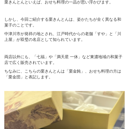
栗きんとんといえば、おせち料理の一品が思い浮かびます。
しかし、今回ご紹介する栗きんとんは、姿かたちが全く異なる和
菓子のことです。
中津川市が発祥の地とされ、江戸時代からの老舗「すや」と「川
上屋」が双璧の名店として知られています。
両店以外にも、「七福」や「満天星 一休」など東濃地域の和菓子
店で広く販売されています。
ちなみに、こちらの栗きんとんは「栗金飩」、おせち料理の方は
「栗金団」と表記します。