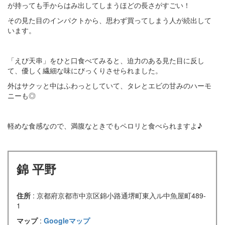
が持っても手からはみ出してしまうほどの長さがすごい！
その見た目のインパクトから、思わず買ってしまう人が続出して
います。
「えび天串」をひと口食べてみると、迫力のある見た目に反し
て、優しく繊細な味にびっくりさせられました。
外はサクッと中はふわっとしていて、タレとエビの甘みのハーモ
ニーも◎
軽めな食感なので、満腹なときでもペロリと食べられますよ♪
錦 平野
住所
: 京都府京都市中京区錦小路通堺町東入ル中魚屋町489-
1
マップ
:
Googleマップ