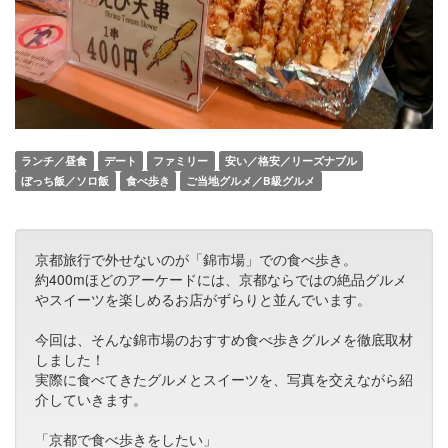
ランチ／昼食
デート
ファミリー
安い／格安／リーズナブル
ぼっち飯／ソロ飯
食べ歩き
ご当地グルメ／B級グルメ
京都旅行で外せないのが「錦市場」での食べ歩き。
約400mほどのアーケードには、京都ならではの絶品グルメ
やスイーツを楽しめるお店がずらりと並んでいます。
今回は、そんな錦市場のおすすめ食べ歩きグルメを徹底取材
しました！
実際に食べてきたグルメとスイーツを、写真を交えながら紹
介していきます。
「京都で食べ歩きをしたい」