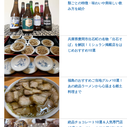
類ごとの特徴・味わいや美味しい飲
み方を紹介
兵庫県豊岡市出石町の名物「出石そ
ば」を解説！ミシュラン掲載店をは
じめおすすめ10選
福島のおすすめご当地グルメ10選！
あの絶品ラーメンから心温まる郷土
料理まで
絶品チョコレート10選＆人気専門店