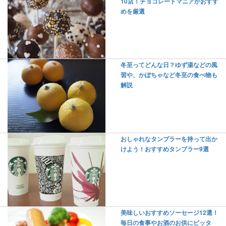
10店！チョコレートマニアがおすす
めを厳選
冬至ってどんな日？ゆず湯などの風
習や、かぼちゃなど冬至の食べ物も
解説
おしゃれなタンブラーを持って出か
けよう！おすすめタンブラー9選
美味しいおすすめソーセージ12選！
毎日の食事やお酒のお供にピッタ