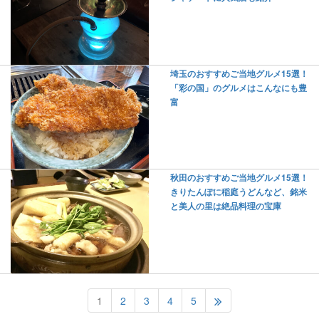
埼玉のおすすめご当地グルメ15選！
「彩の国」のグルメはこんなにも豊
富
秋田のおすすめご当地グルメ15選！
きりたんぽに稲庭うどんなど、銘米
と美人の里は絶品料理の宝庫
1
2
3
4
5