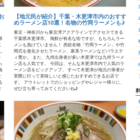
お
【地元民が紹介】千葉・木更津市内のおすす
・
めラーメン店10選！名物の竹岡ラーメンも♪
東京・神奈川から東京湾アクアラインでアクセスできる
県
千葉県木更津市。 海鮮が有名な街ですが、もちろんラー
に
メンも負けていません！ 房総名物「竹岡ラーメン」や竹
し
岡式を進化させたラーメン、家系ラーメンなどバラエテ
さ
ィ豊か。 また、九州出身者が多い木更津では九州ラーメ
っ
ン店も人気です。 今回は、そんな木更津市内で人気のラ
海
ーメン店をピックアップ。 すべて木更津が地元の筆者が
ご
実際に行って美味しいと感じたおすすめできるお店で
る
す。 アウトレットでのショッピングやレジャー帰りに、
方
ぜひ立ち寄ってみてくださいね♪