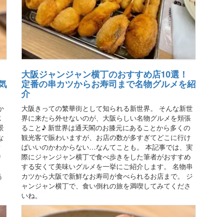
｜
大阪ジャンジャン横丁のおすすめ店10選！
気
定番の串カツからお寿司まで名物グルメを紹
介
か
大阪きっての繁華街として知られる新世界。 そんな新世
じ
界に来たら外せないのが、大阪らしい名物グルメを頬張
景
ること♪ 新世界は通天閣のお膝元にあることから多くの
な
観光客で賑わいますが、お店の数が多すぎてどこに行け
？
ばいいのかわからない…なんてことも。 本記事では、実
り
際にジャンジャン横丁で食べ歩きをした筆者がおすすめ
、
する安くて美味いグルメを一挙にご紹介します。 名物串
島
カツから大阪で新鮮なお寿司が食べられるお店まで。 ジ
ャンジャン横丁で、食い倒れの旅を満喫してみてくださ
いね。