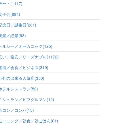
デート(1117)
女子会(894)
記念日／誕生日(281)
夜景／絶景(93)
ヘルシー／オーガニック(125)
安い／格安／リーズナブル(1172)
接待／会食／ビジネス(319)
行列の出来る人気店(350)
ホテルレストラン(50)
ミシュラン／ビブグルマン(12)
合コン／コンパ(15)
モーニング／朝食／朝ごはん(61)