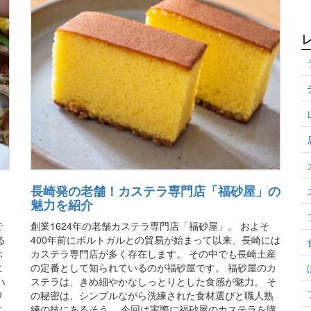
長崎発の老舗！カステラ専門店「福砂屋」の
魅力を紹介
で
創業1624年の老舗カステラ専門店「福砂屋」。 およそ
る
400年前にポルトガルとの貿易が始まって以来、長崎には
ぶ
カステラ専門店が多く存在します。 その中でも長崎土産
に
の定番として知られているのが福砂屋です。 福砂屋のカ
ハ
ステラは、きめ細やかなしっとりとした食感が魅力。 そ
ワ
の秘密は、シンプルながら洗練された食材選びと職人熟
に
練の技にあるそう。 今回は実際に福砂屋のカステラを購