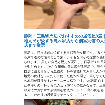
静岡・三島駅周辺でおすすめの居酒屋8選
地元民が愛する隠れ家店から個室完備の人
店まで厳選
三島は、箱根西麓に位置する自然豊かな街です。 古く
ら東海道の宿場町として栄え、今もなおその歴史を感
られます。 美しい自然と歴史が調和し、四季折々の風
を楽しめます。 そんな箱根の麓に広がる三島で、豊か
自然に囲まれながら至福の一杯を堪能してみませんか
地元の食材をふんだんに使った創作料理と、選りすぐ
の地酒が織りなすハーモニーは格別です。 本記事では
仕事帰りの一杯から気の合う仲間との飲み会まで、三
駅周辺のおすすめ居酒屋を徹底ガイド！ 三島の夜を彩
る、こだわりの居酒屋をチェックしてください。