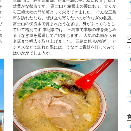
を
然豊かな都市です。 富士山と箱根山の麓にあり、古くか
そ
ら三嶋大社の門前町として栄えてきました。 そんな三島
ツ
市を訪れたなら、ぜひ立ち寄りたいのがうなぎの名店。
ぴ
富士山の伏流水で育まれたうなぎは、身がふっくらとし
し
ていて格別です 本記事では、三島市で本場の味を楽しめ
際
るうなぎ屋を厳選してご紹介します。 人気の老舗から有
合
名店まで幅広く取り上げました。 三島に観光や旅行、ビ
ジネスなどで訪れた際には、うなぎに舌鼓を打ってみて
はいかがでしょうか。