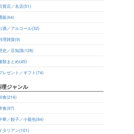
百貨店／名店(51)
通販(64)
お酒／アルコール(32)
料理雑貨(9)
歴史／豆知識(128)
種類まとめ(45)
プレゼント／ギフト(74)
料理ジャンル
和食(216)
洋食(97)
中華／餃子／小籠包(84)
イタリアン(101)