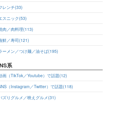
フレンチ(33)
エスニック(53)
焼肉／肉料理(113)
海鮮／寿司(121)
ラーメン／つけ麺／油そば(195)
NS系
動画（TikTok／Youtube）で話題(12)
SNS（Instagram／Twitter）で話題(118)
バズりグルメ／映えグルメ(31)