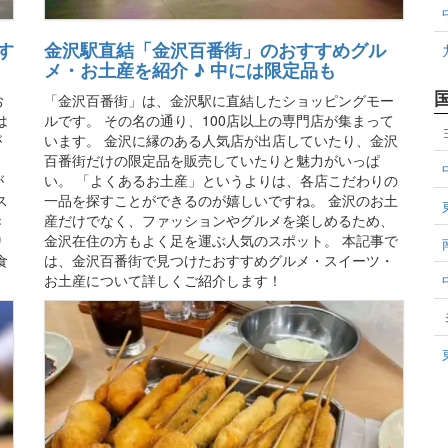
す
金沢駅直結「金沢百番街」のおすすめグル
メ・お土産を紹介 ♪ 中には限定品も
お
「金沢百番街」は、金沢駅に直結したショッピングモー
は
ルです。 その名の通り、100店以上の専門店が集まって
が
います。 金沢に縁のある人気店が出店していたり、金沢
百番街だけの限定品を販売していたりと魅力がいっぱ
が
い。 「よくあるお土産」というよりは、各店こだわりの
ス
一品を探すことができるのが嬉しいですね。 金沢のお土
き
産だけでなく、ファッションやグルメを楽しめるため、
り
金沢在住の方もよく足を運ぶ人気のスポット。 本記事で
食
は、金沢百番街で見つけたおすすめグルメ・スイーツ・
お土産について詳しくご紹介します！