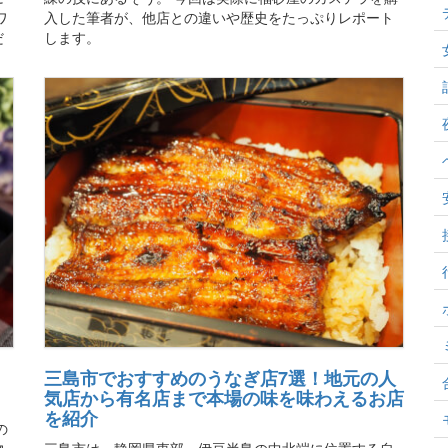
ワ
入した筆者が、他店との違いや歴史をたっぷりレポート
だ
します。
三島市でおすすめのうなぎ店7選！地元の人
気店から有名店まで本場の味を味わえるお店
を紹介
の
物
三島市は、静岡県東部、伊豆半島の中北端に位置する自