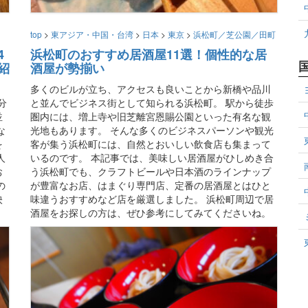
top
>
東アジア・中国・台湾
>
日本
>
東京
>
浜松町／芝公園／田町
4
浜松町のおすすめ居酒屋11選！個性的な居
紹
酒屋が勢揃い
多くのビルが立ち、アクセスも良いことから新橋や品川
分
と並んでビジネス街として知られる浜松町。 駅から徒歩
並
圏内には、増上寺や旧芝離宮恩賜公園といった有名な観
な
光地もあります。 そんな多くのビジネスパーソンや観光
を
客が集う浜松町には、自然とおいしい飲食店も集まって
人
いるのです。 本記事では、美味しい居酒屋がひしめき合
お
う浜松町でも、クラフトビールや日本酒のラインナップ
の
が豊富なお店、はまぐり専門店、定番の居酒屋とはひと
映
味違うおすすめなど店を厳選しました。 浜松町周辺で居
酒屋をお探しの方は、ぜひ参考にしてみてくださいね。