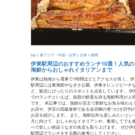
top
>
東アジア・中国・台湾
>
日本
>
静岡
伊東駅周辺のおすすめランチ10選！人気の
海鮮からおしゃれイタリアンまで
伊東は熱海から電車で1時間ほどとアクセスが良く、伊
駅周辺には東海館やなぎさ公園、伊東オレンジビーチ
ど、観光にぴったりのスポットも点在しています。 伊
でのランチといえば、抜群の鮮度を誇る海鮮料理が人
です。 本記事では、漁師が店主で新鮮なお魚を味わえ
お店や、伊豆の高級食材である金目鯛の煮つけが評判
お店を紹介します。 また、海鮮以外も楽しみたいとい
方に向けて、おしゃれなイタリアンや、奮発してでも
べて欲しい絶品うなぎの名店も取り上げます。 ぜひ伊
駅周辺でランチをする際の参考にしてください。