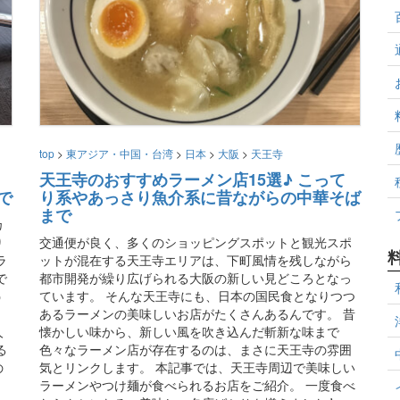
top
>
東アジア・中国・台湾
>
日本
>
大阪
>
天王寺
天王寺のおすすめラーメン店15選♪ こって
で
り系やあっさり魚介系に昔ながらの中華そば
まで
カ
り
交通便が良く、多くのショッピングスポットと観光スポ
ラ
ットが混在する天王寺エリアは、下町風情を残しながら
で
都市開発が繰り広げられる大阪の新しい見どころとなっ
う
ています。 そんな天王寺にも、日本の国民食となりつつ
あるラーメンの美味しいお店がたくさんあるんです。 昔
人
懐かしい味から、新しい風を吹き込んだ斬新な味まで
る
色々なラーメン店が存在するのは、まさに天王寺の雰囲
の
気とリンクします。 本記事では、天王寺周辺で美味しい
ラーメンやつけ麺が食べられるお店をご紹介。 一度食べ