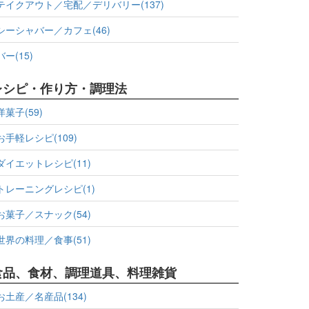
テイクアウト／宅配／デリバリー(137)
シーシャバー／カフェ(46)
バー(15)
レシピ・作り方・調理法
洋菓子(59)
お手軽レシピ(109)
ダイエットレシピ(11)
トレーニングレシピ(1)
お菓子／スナック(54)
世界の料理／食事(51)
食品、食材、調理道具、料理雑貨
お土産／名産品(134)