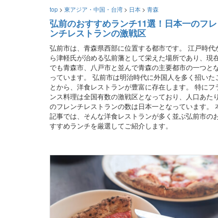
top
>
東アジア・中国・台湾
>
日本
>
青森
弘前のおすすめランチ11選！日本一のフレ
ンチレストランの激戦区
弘前市は、青森県西部に位置する都市です。 江戸時代
ら津軽氏が治める弘前藩として栄えた場所であり、現
でも青森市、八戸市と並んで青森の主要都市の一つと
っています。 弘前市は明治時代に外国人を多く招いた
とから、洋食レストランが豊富に存在します。 特にフ
ンス料理は全国有数の激戦区となっており、人口あた
のフレンチレストランの数は日本一となっています。 
記事では、そんな洋食レストランが多く並ぶ弘前市の
すすめランチを厳選してご紹介します。