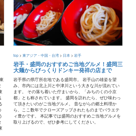
top
>
東アジア・中国・台湾
>
日本
>
岩手
岩手・盛岡のおすすめご当地グルメ！盛岡三
大麺からびっくりドンキー発祥の店まで
東
岩手県の県庁所在地である盛岡市。 岩手山の雄姿を望
な
み、市内には北上川と中津川という大きな川が流れてい
東
ます。 その落ち着いた佇まいから、「みちのくの小京
気
都」とも称されています。 盛岡を訪れたら、ぜひ味わっ
る
て頂きたいのがご当地グルメ。 昔ながらの郷土料理か
の
ら、ここ数年でクローズアップされたものまでバラエテ
う
ィ豊かです。 本記事では盛岡のおすすめご当地グルメを
食
取り上げるので、ぜひ参考にしてください。
東