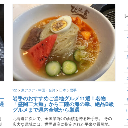
top
>
東アジア・中国・台湾
>
日本
>
岩手
ー
岩手のおすすめご当地グルメ11選！名物
通
「盛岡三大麺」から三陸の海の幸、絶品B級
グルメまで県内全域から厳選
揃
北海道に次いで、全国第2位の面積を誇る岩手県。 その
朝
広大な県域には、世界遺産に指定された平泉や景勝地、