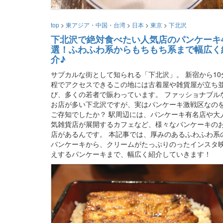
top
>
東アジア・中国・台湾
>
日本
>
東京
>
下北沢
下北沢で絶対食べたい人気店のパンケーキ
選！ふわふわ系からもちもち系まで幅広く
介♪
サブカルな街として知られる「下北沢」。 新宿から10
程でアクセスできるこの地には古着屋や雑貨屋が立ち
び、多くの若者で賑わっています。 ファッショナブル
お店が多い下北沢ですが、実はパンケーキ激戦区なの
ご存知でしたか？ 駅周辺には、パンケーキ有名店や大
気雑貨店が展開するカフェなど、様々なパンケーキの
店があるんです。 本記事では、厚みのあるふわふわ系
パンケーキから、クリームがたっぷりのったインスタ
えするパンケーキまで、幅広く紹介していきます！