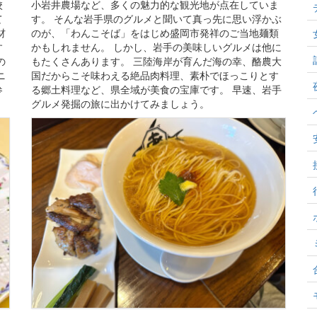
校
小岩井農場など、多くの魅力的な観光地が点在していま
て
す。 そんな岩手県のグルメと聞いて真っ先に思い浮かぶ
材
のが、「わんこそば」をはじめ盛岡市発祥のご当地麺類
す
かもしれません。 しかし、岩手の美味しいグルメは他に
の
もたくさんあります。 三陸海岸が育んだ海の幸、酪農大
ニ
国だからこそ味わえる絶品肉料理、素朴でほっこりとす
参
る郷土料理など、県全域が美食の宝庫です。 早速、岩手
グルメ発掘の旅に出かけてみましょう。