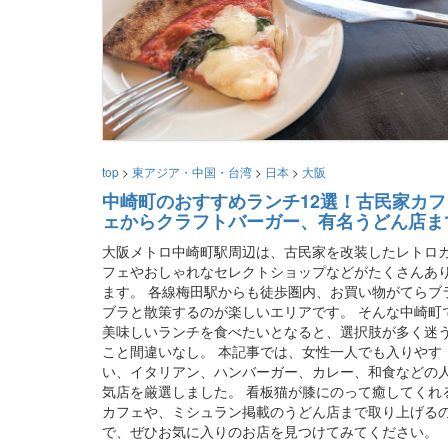
top
>
東アジア・中国・台湾
>
日本
>
大阪
中崎町のおすすめランチ12選！古民家カフ
ェからクラフトバーガー、有名うどん店ま
大阪メトロ中崎町駅周辺は、古民家を改装したレトロ
フェやおしゃれなセレクトショップなどがたくさんあ
ます。 各線梅田駅からも徒歩圏内、お買い物がてらブ
ブラと散策するのが楽しいエリアです。 そんな中崎町
美味しいランチを食べたいとなると、選択肢が多く迷
こと間違いなし。 本記事では、女性一人でも入りやす
い、イタリアン、ハンバーガー、カレー、和食などの
気店を厳選しました。 看板猫が膝にのって癒してくれ
カフェや、ミシュラン掲載のうどん店まで取り上げる
で、ぜひお気に入りのお店を見つけてみてください。