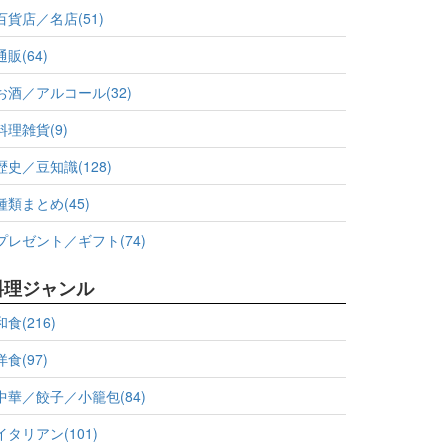
百貨店／名店(51)
通販(64)
お酒／アルコール(32)
料理雑貨(9)
歴史／豆知識(128)
種類まとめ(45)
プレゼント／ギフト(74)
料理ジャンル
和食(216)
洋食(97)
中華／餃子／小籠包(84)
イタリアン(101)