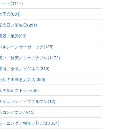
デート(1117)
女子会(894)
記念日／誕生日(281)
夜景／絶景(93)
ヘルシー／オーガニック(125)
安い／格安／リーズナブル(1172)
接待／会食／ビジネス(319)
行列の出来る人気店(350)
ホテルレストラン(50)
ミシュラン／ビブグルマン(12)
合コン／コンパ(15)
モーニング／朝食／朝ごはん(61)