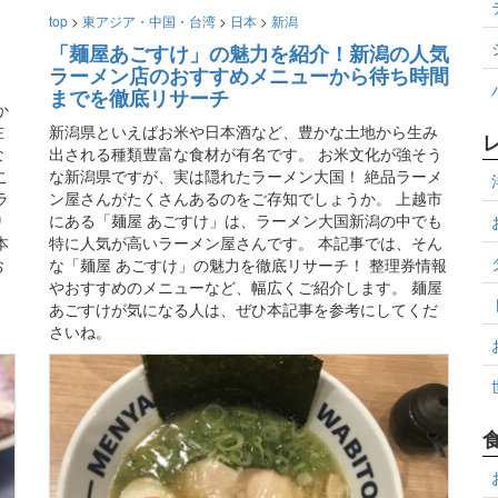
top
>
東アジア・中国・台湾
>
日本
>
新潟
「麺屋あごすけ」の魅力を紹介！新潟の人気
ラーメン店のおすすめメニューから待ち時間
までを徹底リサーチ
か
在
新潟県といえばお米や日本酒など、豊かな土地から生み
な
出される種類豊富な食材が有名です。 お米文化が強そう
こ
な新潟県ですが、実は隠れたラーメン大国！ 絶品ラーメ
ラ
ン屋さんがたくさんあるのをご存知でしょうか。 上越市
り
にある「麺屋 あごすけ」は、ラーメン大国新潟の中でも
本
特に人気が高いラーメン屋さんです。 本記事では、そん
お
な「麺屋 あごすけ」の魅力を徹底リサーチ！ 整理券情報
やおすすめのメニューなど、幅広くご紹介します。 麺屋
あごすけが気になる人は、ぜひ本記事を参考にしてくだ
さいね。