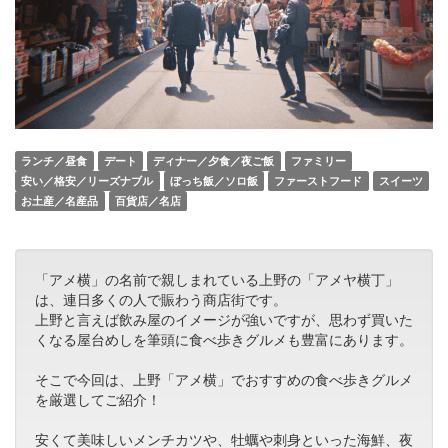
ランチ／昼食
デート
ディナー／夕食／夜ご飯
ファミリー
安い／格安／リーズナブル
ぼっち飯／ソロ飯
ファーストフード
スイーツ
お土産／名産品
百貨店／名店
「アメ横」の名前で親しまれている上野の「アメヤ横丁」
は、連日多くの人で賑わう商店街です。
上野と言えば飲み屋のイメージが強いですが、思わず買いた
くなる屋台めしを筆頭に食べ歩きグルメも豊富にあります。
そこで今回は、上野「アメ横」でおすすめの食べ歩きグルメ
を厳選してご紹介！
安くて美味しいメンチカツや、牡蠣や刺身といった海鮮、夜