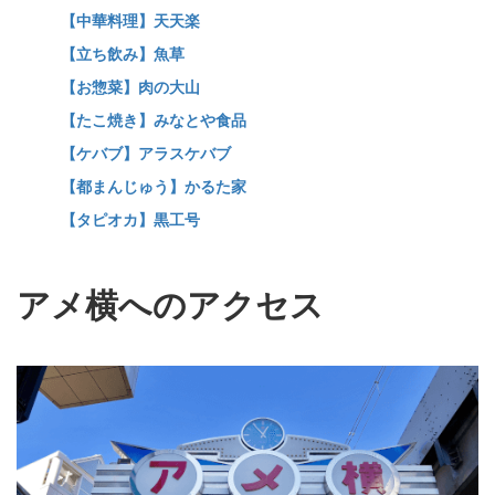
【中華料理】天天楽
【立ち飲み】魚草
【お惣菜】肉の大山
【たこ焼き】みなとや食品
【ケバブ】アラスケバブ
【都まんじゅう】かるた家
【タピオカ】黒工号
アメ横へのアクセス