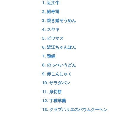
1. 近江牛
2. 鮒寿司
3. 焼き鯖そうめん
4. スヤキ
5. ビワマス
6. 近江ちゃんぽん
7. 鴨鍋
8. のっぺいうどん
9. 赤こんにゃく
10. サラダパン
11. 糸切餅
12. 丁稚羊羹
13. クラブハリエのバウムクーヘン