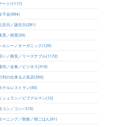
デート(1117)
女子会(894)
記念日／誕生日(281)
夜景／絶景(93)
ヘルシー／オーガニック(125)
安い／格安／リーズナブル(1172)
接待／会食／ビジネス(319)
行列の出来る人気店(350)
ホテルレストラン(50)
ミシュラン／ビブグルマン(12)
合コン／コンパ(15)
モーニング／朝食／朝ごはん(61)