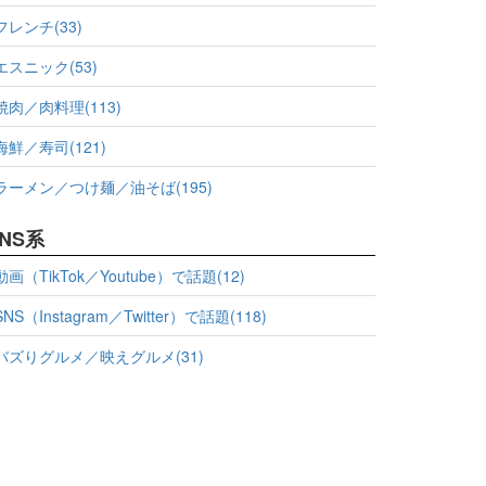
フレンチ(33)
エスニック(53)
焼肉／肉料理(113)
海鮮／寿司(121)
ラーメン／つけ麺／油そば(195)
NS系
動画（TikTok／Youtube）で話題(12)
SNS（Instagram／Twitter）で話題(118)
バズりグルメ／映えグルメ(31)