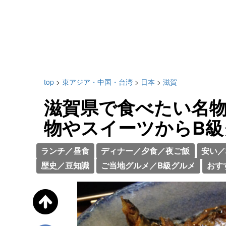
top
>
東アジア・中国・台湾
>
日本
>
滋賀
滋賀県で食べたい名物
物やスイーツからB級
ランチ／昼食
ディナー／夕食／夜ご飯
安い／
歴史／豆知識
ご当地グルメ／B級グルメ
おす