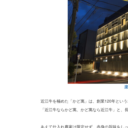
近江牛を極めた「かど萬」は、創業120年とい
「近江牛ならかど萬、かど萬なら近江牛」と、
あえて仕入れ農家は限定せず、赤身の旨味をしっ