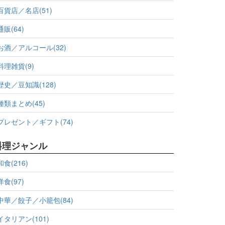
百貨店／名店(51)
通販(64)
お酒／アルコール(32)
料理雑貨(9)
歴史／豆知識(128)
種類まとめ(45)
プレゼント／ギフト(74)
料理ジャンル
和食(216)
洋食(97)
中華／餃子／小籠包(84)
イタリアン(101)