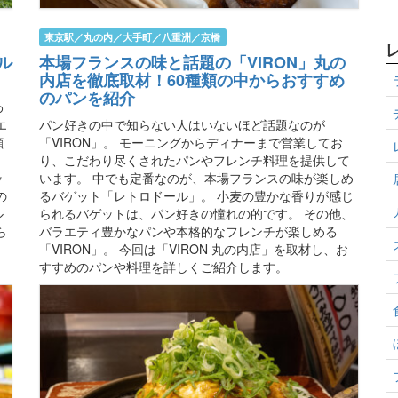
東京駅／丸の内／大手町／八重洲／京橋
ル
本場フランスの味と話題の「VIRON」丸の
内店を徹底取材！60種類の中からおすすめ
のパンを紹介
わ
エ
パン好きの中で知らない人はいないほど話題なのが
顔
「VIRON」。 モーニングからディナーまで営業してお
り、こだわり尽くされたパンやフレンチ料理を提供して
ッ
います。 中でも定番なのが、本場フランスの味が楽しめ
の
るバゲット「レトロドール」。 小麦の豊かな香りが感じ
ル
られるバゲットは、パン好きの憧れの的です。 その他、
ら
バラエティ豊かなパンや本格的なフレンチが楽しめる
、
「VIRON」。 今回は「VIRON 丸の内店」を取材し、お
すすめのパンや料理を詳しくご紹介します。