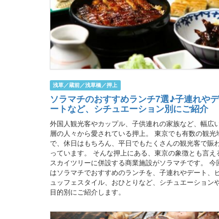
浅草／蔵前／浅草橋／押上
ソラマチのおすすめランチ7選♪子連れやデ
ートなど、シチュエーション別にご紹介
外国人観光客やカップル、子供連れの家族など、幅広
層の人々から愛されている押上。 東京でも有数の観光
で、休日はもちろん、平日でもたくさんの観光客で賑
っています。 そんな押上にある、東京の象徴とも言え
スカイツリーに併設する商業施設がソラマチです。 今
はソラマチでおすすめのランチを、子連れやデート、
ュッフェスタイル、おひとりなど、シチュエーション
目的別にご紹介します。