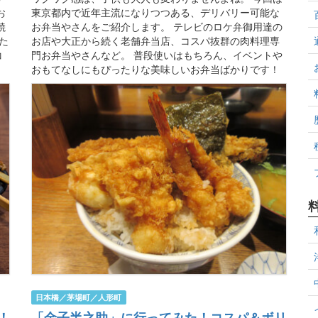
お
東京都内で近年主流になりつつある、デリバリー可能な
焼
お弁当やさんをご紹介します。 テレビのロケ弁御用達の
た
お店や大正から続く老舗弁当店、コスパ抜群の肉料理専
コ
門お弁当やさんなど。 普段使いはもちろん、イベントや
おもてなしにもぴったりな美味しいお弁当ばかりです！
日本橋／茅場町／人形町
！
「金子半之助」に行ってみた！コスパ＆ボリ