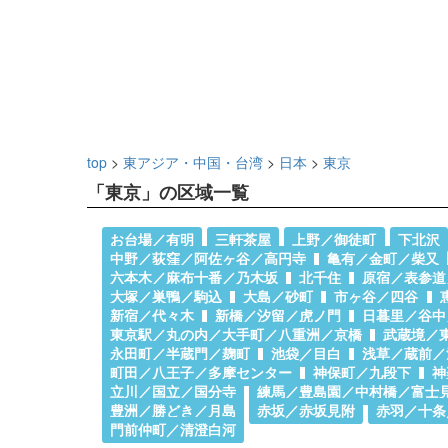
top
>
東アジア・中国・台湾
>
日本
>
東京
「東京」の区域一覧
お台場／有明
三軒茶屋
上野／御徒町
下北沢
中野／荻窪／阿佐ヶ谷／高円寺
亀有／金町／柴又
六本木／麻布十番／乃木坂
北千住
原宿／表参道
大塚／巣鴨／駒込
大島／砂町
市ヶ谷／四谷
新宿／代々木
新橋／汐留／虎ノ門
日暮里／谷中
東京駅／丸の内／大手町／八重洲／京橋
武蔵境／
永田町／半蔵門／麹町
池袋／目白
浅草／蔵前／
町田／八王子／多摩センター
神保町／九段下
神
立川／国立／国分寺
練馬／豊島園／中村橋／富士
豊洲／勝どき／月島
赤坂／赤坂見附
赤羽／十条
門前仲町／清澄白河