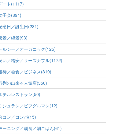
デート(1117)
女子会(894)
記念日／誕生日(281)
夜景／絶景(93)
ヘルシー／オーガニック(125)
安い／格安／リーズナブル(1172)
接待／会食／ビジネス(319)
行列の出来る人気店(350)
ホテルレストラン(50)
ミシュラン／ビブグルマン(12)
合コン／コンパ(15)
モーニング／朝食／朝ごはん(61)