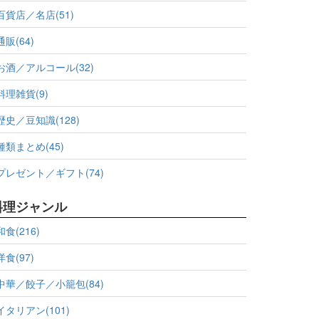
百貨店／名店(51)
通販(64)
お酒／アルコール(32)
料理雑貨(9)
歴史／豆知識(128)
種類まとめ(45)
プレゼント／ギフト(74)
料理ジャンル
和食(216)
洋食(97)
中華／餃子／小籠包(84)
イタリアン(101)