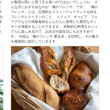
リ
か敷居が高いと思う方も多いのではないでしょうか。 そ
食
んな方におすすめなのが「俺のフレンチ」です。 「俺の
中
フレンチ」とは、圧倒的なコストパフォーマンスを誇る
る
フレンチレストランのこと。 トリュフ、キャビア、フォ
着
アグラなどの高級食材をふんだんに使用した贅沢なディ
を
ナーを堪能することができます。 本格的な料理をカジュ
の
アルに楽しめるので、記念日や誕生日にもおすすめで
す。 今回は「俺のフレンチ 東京店」を訪問し、その魅力
を徹底的に紹介していきます。