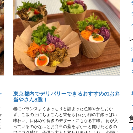
ン
東京都内でデリバリーできるおすすめのお弁
当やさん8選！
メ
器にバランスよくきっちりと詰まった色鮮やかなおか
か
ず、ご飯の上にちょこんと乗せられた小梅の甘酸っぱい
ご
味わい、口休めや食後のデザートにもなる甘味。 何が入
食
っているのかな…とお弁当の蓋をぱかっと開けたときの
う
ワクワク感は、子供も大人も変わりませんよね。 今回は