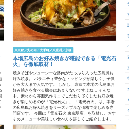
東京駅／丸の内／大手町／八重洲／京橋
本場広島のお好み焼きが堪能できる「電光石
火」を徹底取材！
い
焼きそばやジューシーな豚肉がたっぷり入った広島風お
地
好み焼き。 バラエティ豊かなトッピングが楽しく、子供
わ
から大人まで人気です。 しかし、東京で本場の広島風お
る
好み焼きを食べる機会はあまりないですよね… そんな
回
中、素材から雰囲気作りまでこだわり尽くしたお好み焼
ビ
きが楽しめるのが「電光石火」。 「電光石火」は、本場
や
の広島風お好み焼きをリーズナブルな価格で楽しめる専
門店です。 今回は「電光石火 東京駅店」を取材し、おす
すめメニューや美味しい食べ方を詳しくご紹介します。