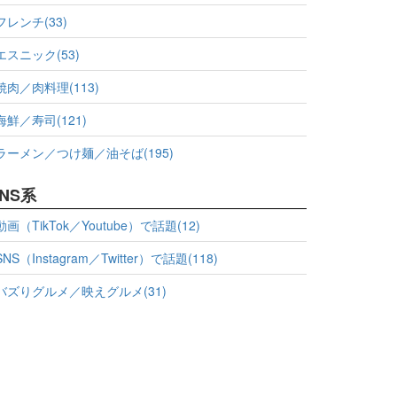
フレンチ(33)
エスニック(53)
焼肉／肉料理(113)
海鮮／寿司(121)
ラーメン／つけ麺／油そば(195)
NS系
動画（TikTok／Youtube）で話題(12)
SNS（Instagram／Twitter）で話題(118)
バズりグルメ／映えグルメ(31)