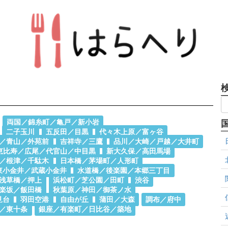
両国／錦糸町／亀戸／新小岩
二子玉川
五反田／目黒
代々木上原／富ヶ谷
／青山／外苑前
吉祥寺／三鷹
品川／大崎／戸越／大井町
恵比寿／広尾／代官山／中目黒
新大久保／高田馬場
／根津／千駄木
日本橋／茅場町／人形町
東小金井／武蔵小金井
水道橋／後楽園／本郷三丁目
浅草橋／押上
浜松町／芝公園／田町
渋谷
楽坂／飯田橋
秋葉原／神田／御茶ノ水
見台
羽田空港
自由が丘
蒲田／大森
調布／府中
／東十条
銀座／有楽町／日比谷／築地