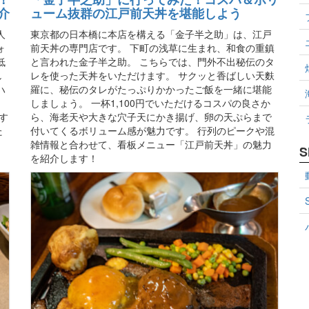
介
ューム抜群の江戸前天丼を堪能しよう
人
東京都の日本橋に本店を構える「金子半之助」は、江戸
ォ
前天丼の専門店です。 下町の浅草に生まれ、和食の重鎮
低
と言われた金子半之助。 こちらでは、門外不出秘伝のタ
し
レを使った天丼をいただけます。 サクッと香ばしい天麩
ハ
羅に、秘伝のタレがたっぷりかかったご飯を一緒に堪能
。
しましょう。 一杯1,100円でいただけるコスパの良さか
す
ら、海老天や大きな穴子天にかき揚げ、卵の天ぷらまで
た
付いてくるボリューム感が魅力です。 行列のピークや混
雑情報と合わせて、看板メニュー「江戸前天丼」の魅力
S
を紹介します！