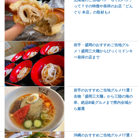
って？その特徴や発祥のお店「どん
ぐり 本店」の取材も♪
岩手・盛岡のおすすめご当地グル
メ！盛岡三大麺からびっくりドンキ
ー発祥の店まで
岩手のおすすめご当地グルメ11選！
名物「盛岡三大麺」から三陸の海の
幸、絶品B級グルメまで県内全域か
ら厳選
沖縄のおすすめご当地グルメ17選！